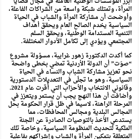
أبرز المؤسسات الوطنية العاملة في مجال قضايا
المرأة، وتمتلك شبكة واسعة من الشراكات الفاعلة،
وأوضحت أن مشاركة المرأة والشباب في الحياة
السياسية يخدم الصالح العام ويحقق أهداف
التنمية المستدامة الوطنية، ويحقق السلم
المجتمعي ويؤدي إلى تكامل الأدوار المختلفة.
كما أكدت الدكتورة زهور غرايبة، مسؤولة مشروع
“صوّت” أن الدولة الأردنية تمضي بخطى واضحة
نحو تعزيز مشاركة الشباب والنساء في الحياة
السياسية، وهو ما تجلّى في التعديلات الدستورية
وقانوني الانتخاب والأحزاب التي أُقرت عام 2021.
وأضافت أن هذا النهج يجب أن يستمر ويتعزز في
المرحلة الراهنة، لاسيما في ظل قرار الحكومة بحل
المجالس البلدية ومجالس المحافظات، مما
يستدعي الأخذ بالتوصيات الصادرة عن اللجنة
الملكية لتحديث المنظومة السياسية، وخاصة تلك
المتعلقة بتمكين المرأة والشباب وإشراكهم بفاعلية