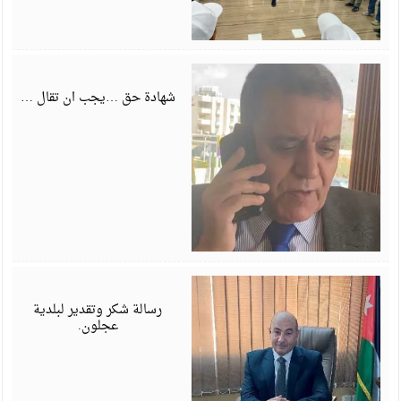
ي
6
شهادة حق …يجب ان تقال …
ي
6
رسالة شكر وتقدير لبلدية
عجلون.