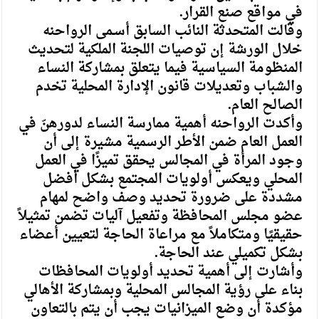
في مواقع صنع القرار.
وقالت المتحدثة النائب السابق أسـمى الرواحنه
خلال الورشة إن توصيات اللجنة الملكية لتحديث
المنظومة السياسية فيما يتعلق بمشاركة النساء
والشباب وتعديلات قانون الإدارة المحلية تخدم
الصالح العام.
وأكدت الرواحنه أهمية ممارسة النساء لدورهنّ في
العمل العام ضمن الأطر الرسمية مشيرة إلى أن
وجود المرأة في المجالس يحقق تميزًا في العمل
المحلي ويعكس أولويات المجتمع بشكل أفضل
مشددة على ضرورة تحديد وصف واضح لمهام
عضو مجلس المحافظة وتفعيل آليات تضمن تمثيلاً
حقيقيًا ومتكاملاً مع مراعاة الحاجة لتعيين أعضاء
بشكل تكميلي عند الحاجة.
وأشارت إلى أهمية تحديد أولويات المحافظات
بناء على رؤية المجالس المحلية وبمشاركة الأهالي
مؤكدة أن وضع الميزانيات يجب أن يتم بالتعاون