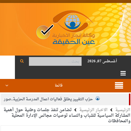
أغسطس 07, 2026
قائمة
حزب التغيير يطلق فعاليات اعمال المدرسة الحزبية..صور
الرئيسية
الاخبار الرئيسية
تضامن تنفذ جلسات وطنية حول أهمية
الجيش يفتح باب التجنيد لحملة البكالوريوس في الحقوق والقانون
المشاركة السياسية للشباب والنساء توصيات مجالس الإدارة المحلية
والمحافظات
بيان اجتماع عمّان:دعم الوصاية الهاشمية التاريخية على المقدسات