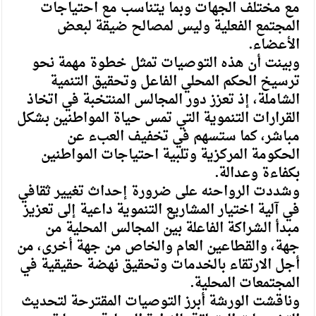
مع مختلف الجهات وبما يتناسب مع احتياجات
المجتمع الفعلية وليس لمصالح ضيقة لبعض
الأعضاء.
وبينت أن هذه التوصيات تمثل خطوة مهمة نحو
ترسيخ الحكم المحلي الفاعل وتحقيق التنمية
الشاملة، إذ تعزز دور المجالس المنتخبة في اتخاذ
القرارات التنموية التي تمس حياة المواطنين بشكل
مباشر، كما ستسهم في تخفيف العبء عن
الحكومة المركزية وتلبية احتياجات المواطنين
بكفاءة وعدالة.
وشددت الرواحنه على ضرورة إحداث تغيير ثقافي
في آلية اختيار المشاريع التنموية داعية إلى تعزيز
مبدأ الشراكة الفاعلة بين المجالس المحلية من
جهة، والقطاعين العام والخاص من جهة أخرى، من
أجل الارتقاء بالخدمات وتحقيق نهضة حقيقية في
المجتمعات المحلية.
وناقشت الورشة أبرز التوصيات المقترحة لتحديث