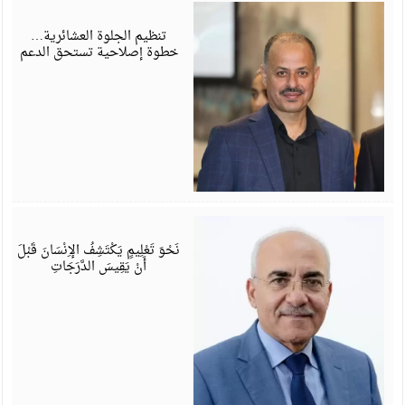
ي
6
تنظيم الجلوة العشائرية…
خطوة إصلاحية تستحق الدعم
ي
6
نَحْوَ تَعْلِيمٍ يَكْتَشِفُ الإِنْسَانَ قَبْلَ
أَنْ يَقِيسَ الدَّرَجَاتِ