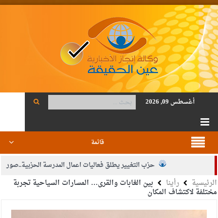
أغسطس 09, 2026
قائمة
حزب التغيير يطلق فعاليات اعمال المدرسة الحزبية..صور
الرئيسية
رأينا
بين الغابات والقرى… المسارات السياحية تجربة
الجيش يفتح باب التجنيد لحملة البكالوريوس في الحقوق والقانون
مختلفة لاكتشاف المكان
بيان اجتماع عمّان:دعم الوصاية الهاشمية التاريخية على المقدسات