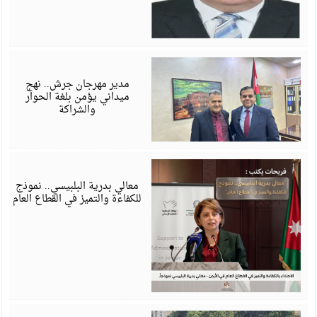
ي
6
مدير مهرجان جرش.. نهج
ميداني يؤمن بلغة الحوار
والشراكة
ي
6
معالي بدرية البلبيسي.. نموذج
للكفاءة والتميز في القطاع العام
ي