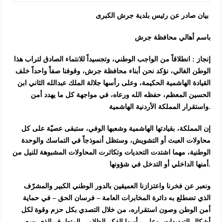
بيان صادر عن رئيس بلدية جرش الكبرى
باسم أهالي محافظة جرش
إنجاز : انطلاقاً من الواجب الوطني، وتجسيداً للانتماء الصادق لتراب هذا
الوطن الغالي، نؤكد نحن أبناء محافظة جرش، وقوفنا صفاً واحداً خلف
القيادة الهاشمية الحكيمة، وعلى رأسها جلالة الملك عبدالله الثاني ابن
الحسين المعظم، حفظه الله ورعاه، في مواجهة كل ما يهدد أمن
واستقرار المملكة الأردنية الهاشمية.
إن المملكة، بقيادتها الهاشمية وشعبها الوفي، ستبقى عصيّة على كل
محاولات العبث أو التشويش، وستظل أنموذجاً في التماسك والوحدة
الوطنية، مهما اشتدت التحديات وتكاثرت المحاولات المشبوهة للنيل من
أمنها الداخلي أو التدخل في شؤونها.
ونعبر عن فخرنا واعتزازنا العميقين بالدور الوطني الكبير والمشرّف
الذي تضطلع به دائرة المخابرات العامة – فرسان الحق – في حماية
أمن الوطن وصون استقراره، من خلال التصدي بكل حزم وقوة لكل
أشكال التهديدات، وعلى رأسها الفكر الظلامي المتطرف الذي يسعى