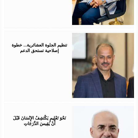
July
25,
2026
تنظيم الجلوة العشائرية… خطوة
إصلاحية تستحق الدعم
July
25,
2026
نَحْوَ تَعْلِيمٍ يَكْتَشِفُ الإِنْسَانَ قَبْلَ
أَنْ يَقِيسَ الدَّرَجَاتِ