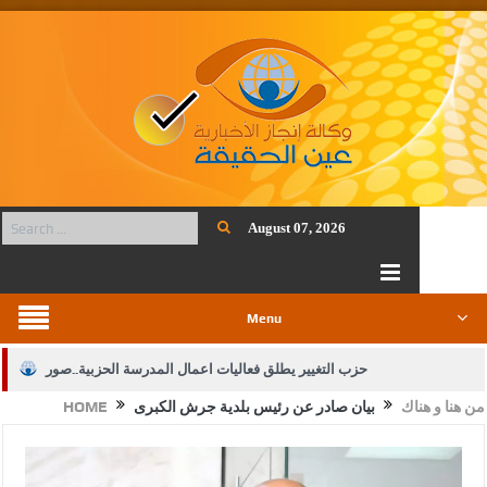
August 07, 2026
Menu
حزب التغيير يطلق فعاليات اعمال المدرسة الحزبية..صور
من هنا و هناك
بيان صادر عن رئيس بلدية جرش الكبرى
HOME
الجيش يفتح باب التجنيد لحملة البكالوريوس في الحقوق والقانون
بيان اجتماع عمّان:دعم الوصاية الهاشمية التاريخية على المقدسات