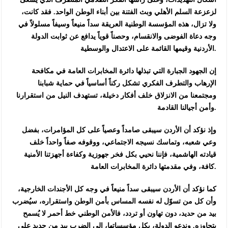
لزعزعة السلم الأهلي وبث الفتنة بين أبناء الوطن الواحد. فقد كانت،
ولا تزال، هذه المؤسسة الوطنية العريقة سداً منيعاً وسيفاً مسلولاً في
وجه دعاة الفوضى والانقسام، وحصناً قوياً يدافع عن ثوابت الدولة
الأردنية وقيمها القائمة على الاعتدال والوسطية.
إن الجهود الجبارة التي تبذلها دائرة المخابرات العامة في مكافحة
الإرهاب والتطرف الفكري تشكل ركناً أساسياً في حماية شبابنا
ومجتمعنا من الانزلاق خلف أفكار دخيلة، تستهدف النيل من استقرارنا
وأمن أجيالنا القادمة.
وإذ نؤكد أن الأردن سيبقى صامداً وعصياً على كل المؤامرات، بفضل
وعي شعبه، وتماسك نسيجه الاجتماعي، ووقوفه صفاً واحداً خلف
قيادته الهاشمية، فإننا نحيي بكل فخر جهوزية وكفاءة أجهزتنا الأمنية
كافة، وفي مقدمتها دائرة المخابرات العامة.
كما نؤكد أن الأردن سيبقى سداً منيعاً في وجه كل الأجندات الخارجية،
وأن كل من تسوّل له نفسه المساس بأمن الوطن واستقراره، سيُضرب
بيد من حديد، دون تهاون أو تردد، فالأمن الوطني خط أحمر لا يُسمح
بتجاوزه. وندعو الدولة، بكل مؤسساتها، إلى الضرب بيد من حديد على