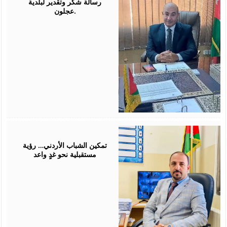
رسالة شكر وتقدير لبلدية
عجلون.
July
26,
2026
تمكين الشباب الأردني… رؤية
مستقبلية نحو غدٍ واعد