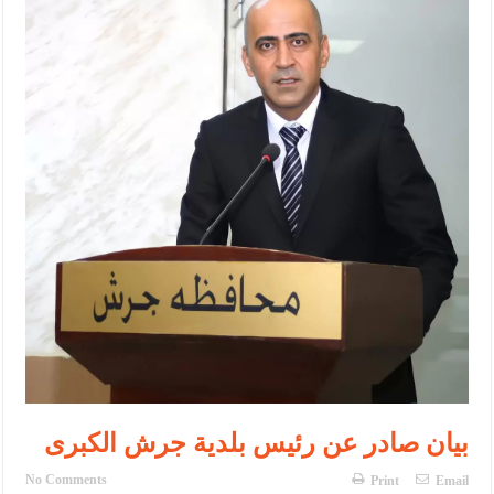
الإسلامية والمسيحية
الأمن يتلف 16 مليون حبة كبتاجون و1480 كغم مواد مخدرة
النواب يقر مشروع تعديل قانون الملكية العقارية
القاضي يلتقي رؤساء تحرير الصحف اليومية ويؤكد حرص مجلس النواب
على شراكة فاعلة مع الإعلام
دعوة المكلفين بخدمة العلم (الدفعة الثالثة) إلى مراجعة منصة خدمة
العلم
الملك يلتقي مجموعة من رفاق السلاح
الملك يتلقى اتصالا هاتفيا من العاهل البحريني
القاضي محمود أحمد فريحات.. مبارك ومزيدا من التوفيق
بيان صادر عن رئيس بلدية جرش الكبرى
No Comments
Print
Email