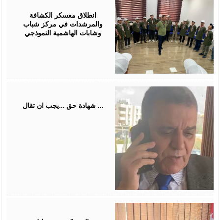
01,
2026
انطلاق معسكر الكشافة
والمرشدات في مركز شباب
وشابات الهاشمية النموذجي
July
31,
2026
شهادة حق …يجب ان تقال …
July
26,
2026