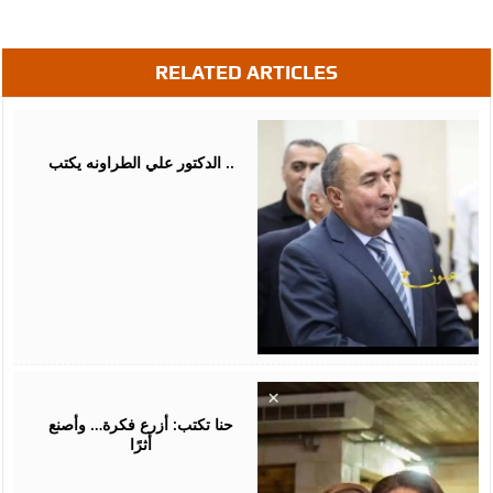
RELATED ARTICLES
August
07,
2026
الدكتور علي الطراونه يكتب ..
August
05,
2026
حنا تكتب: أزرع فكرة… وأصنع
أثرًا