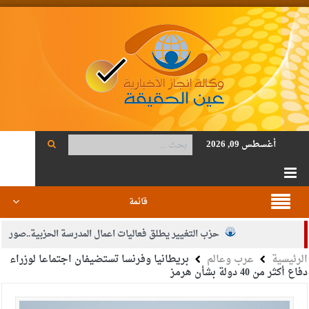
أغسطس 09, 2026
قائمة
حزب التغيير يطلق فعاليات اعمال المدرسة الحزبية..صور
الرئيسية
عرب وعالم
بريطانيا وفرنسا تستضيفان اجتماعا لوزراء
الجيش يفتح باب التجنيد لحملة البكالوريوس في الحقوق والقانون
دفاع أكثر من 40 دولة بشأن هرمز
بيان اجتماع عمّان:دعم الوصاية الهاشمية التاريخية على المقدسات