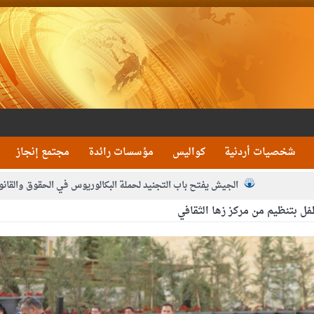
شخصيات أردنية
كواليس
مؤسسات رائدة
مجتمع إنجاز
الجيش يفتح باب التجنيد لحملة البكالوريوس في الحقوق والقانو
ل بتنظيم من مركز زها الثقافي
جون و1480 كغم مواد مخدرة
بيان اجتماع عمّان:دع
 يلتقي رؤساء تحرير الصحف اليومية ويؤكد حرص مجلس النواب على شراكة فاعلة م
فيا من العاهل البحريني
الملك يلتقي مجموعة من رفاق السلاح
دعوة ال