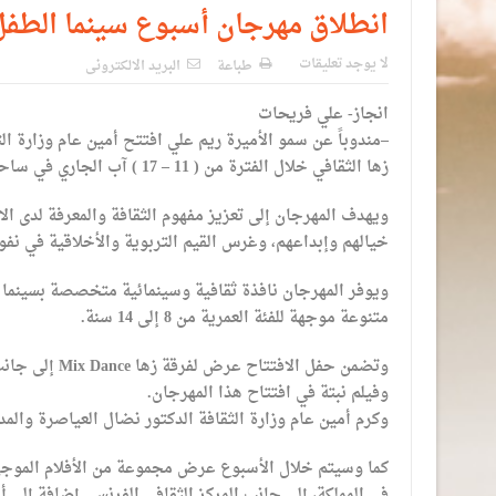
انطلاق مهرجان أسبوع سينما الطفل 
لا يوجد تعليقات
طباعة
البريد الالكترونى
انجاز- علي فريحات
–مندوباً عن سمو الأميرة ريم علي افتتح أمين عام وزارة ا
زها الثقافي خلال الفترة من ( 11 – 17 ) آب الجاري في ساحة The Domain في مجمع الأعمال.
ويهدف المهرجان إلى تعزيز مفهوم الثقافة والمعرفة لدى ال
خيالهم وإبداعهم، وغرس القيم التربوية والأخلاقية في نفو
ويوفر المهرجان نافذة ثقافية وسينمائية متخصصة بسينما 
متنوعة موجهة للفئة العمرية من 8 إلى 14 سنة.
وتضمن حفل الاف
وفيلم نبتة في افتتاح هذا المهرجان.
وكرم أمين عام وزارة الثقافة الدكتور نضال العياصرة والمد
كما وسيتم خلال الأسبوع عرض مجموعة من الأفلام الموجهة 
في المملكة، إلى جانب المركز الثقافي الفرنسي إضافة إلى