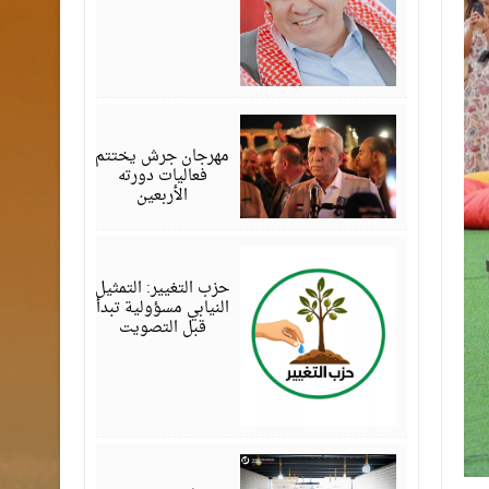
أغسطس
07,
2026
مهرجان جرش يختتم
فعاليات دورته
الأربعين
أغسطس
07,
2026
حزب التغيير: التمثيل
النيابي مسؤولية تبدأ
قبل التصويت
أغسطس
07,
2026