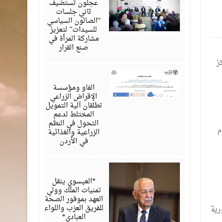
عجلون تستضيف
ثاني جلسات
“الصالون السياسي
للسيدات” لتعزيز
مشاركة المرأة في
صنع القرار
ز
أغسطس
07,
2026
الفاو ومؤسسة
الإقراض الزراعي
تطلقان آلية التمويل
المختلط لدعم
التحول في النظم
م
الزراعية والغذائية
في الأردن
أغسطس
06,
2026
*العيسوي ينقل
تمنيات الملك وولي
العهد بموفور الصحة
للفريق العزب واللواء
رية
العبادي*