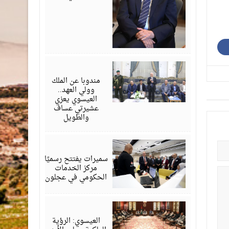
أغسطس
06,
2026
مندوبا عن الملك
وولي العهد..
العيسوي يعزي
عشيرتي عساف
والطويل
أغسطس
06,
2026
سميرات يفتتح رسميًا
مركز الخدمات
الحكومي في عجلون
أغسطس
06,
2026
العيسوي: الرؤية