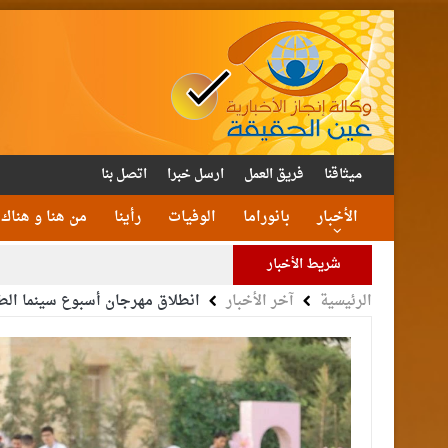
ميثاقنا
فريق العمل
ارسل خبرا
اتصل بنا
الأخبار
بانوراما
الوفيات
رأينا
من هنا و هناك
شريط الأخبار
الرئيسية
آخر الأخبار
انطلاق مهرجان أسبوع سينما الطف
الأمن يتلف 16 مليون حبة كبتا
القاضي
الملك يتلقى اتصالا هات