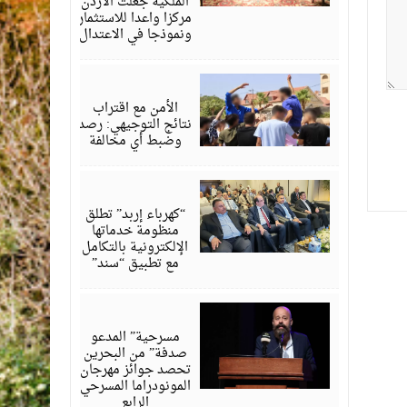
الملكية جعلت الأردن
مركزا واعدا للاستثمار
ونموذجا في الاعتدال
أغسطس
06,
2026
الأمن مع اقتراب
نتائج التوجيهي: رصد
وضبط أي مخالفة
أغسطس
06,
2026
“كهرباء إربد” تطلق
منظومة خدماتها
الإلكترونية بالتكامل
مع تطبيق “سند”
أغسطس
06,
2026
مسرحية” المدعو
صدفة” من البحرين
تحصد جوائز مهرجان
المونودراما المسرحي
الرابع