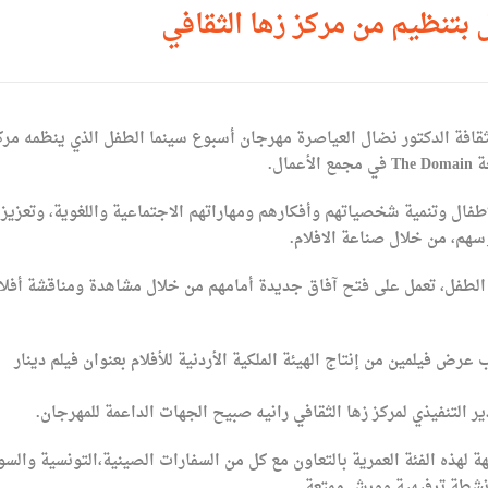
بتنظيم من مركز زها الثقافي
لثقافة الدكتور نضال العياصرة مهرجان أسبوع سينما الطفل الذي ينظمه مرك
اطفال وتنمية شخصياتهم وأفكارهم ومهاراتهم الاجتماعية واللغوية، وتعزيز
سهم، من خلال صناعة الافلام.
الطفل، تعمل على فتح آفاق جديدة أمامهم من خلال مشاهدة ومناقشة أفلا
تتاح عرض لفرقة زها Mix Dance إلى جانب عرض فيلمين من إنتاج الهيئة الملكية الأردنية للأفلام بعنوان فيلم دينار
ير التنفيذي لمركز زها الثقافي رانيه صبيح الجهات الداعمة للمهرجان.
لهذه الفئة العمرية بالتعاون مع كل من السفارات الصينية،التونسية والسو
 أنشطة ترفيهية وورش ممتعة.