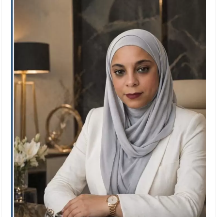
الإسلامية والمسيحية
الأمن يتلف 16 مليون حبة كبتاجون و1480 كغم مواد مخدرة
النواب يقر مشروع تعديل قانون الملكية العقارية
القاضي يلتقي رؤساء تحرير الصحف اليومية ويؤكد حرص مجلس النواب
على شراكة فاعلة مع الإعلام
دعوة المكلفين بخدمة العلم (الدفعة الثالثة) إلى مراجعة منصة خدمة
العلم
الملك يلتقي مجموعة من رفاق السلاح
الملك يتلقى اتصالا هاتفيا من العاهل البحريني
القاضي محمود أحمد فريحات.. مبارك ومزيدا من التوفيق