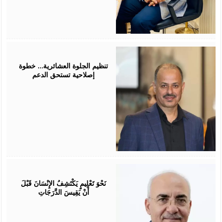
July
25,
2026
تنظيم الجلوة العشائرية… خطوة
إصلاحية تستحق الدعم
July
25,
2026
نَحْوَ تَعْلِيمٍ يَكْتَشِفُ الإِنْسَانَ قَبْلَ
أَنْ يَقِيسَ الدَّرَجَاتِ