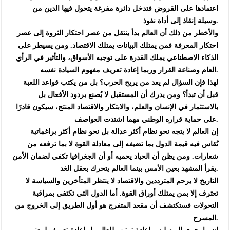
اعتمادها على القروض فتدخل دائرة مفرغة يتحول فيها الدين من
وسيلة إنقاذ إلى أداة نفوذ.
‏والأخطر من ذلك أن العالم بدأ ينتقل من عصر احتكار الثروة إلى عصر
احتكار المعرفة فمن يمتلك البيانات يمتلك الاقتصاد. ومن يسيطر على
الذكاء الاصطناعي يملك القدرة على توجيه الأسواق، والتأثير في الرأي
العام وصناعة القرار وربما إعادة تعريف مفهوم السيادة نفسه.
‏لهذا فإن السؤال لم يعد من يربح الحرب؟ بل من يكتب قواعد اللعبة
قبل أن تبدأ؟ ومن يدرك أن المستقبل لا يُصنع بردود الأفعال بل
بالاستثمار في الإنسان والعلم، والابتكار والاقتصاد المنتج، سيكون قادرًا
على حماية قراره الوطني مهما اشتدت العواصف.
‏إن العالم لا يتجه نحو نظام أكثر عدالة بل نحو نظام أكثر براغماتية
تُقاس فيه قيمة الدول بما تضيفه إلى معادلة القوة لا بما ترفعه من
شعارات. ومن يظن أن الحياد يحميه أو أن الجغرافيا تكفي لضمان الأمن
يقرأ المشهد بعين الأمس بينما العالم يتحرك بعقل الغد.
‏التاريخ لا يرحم المترددين والاقتصاد لا ينتظر المتأخرين والسياسة لا
تعترف إلا بمن يمتلك أوراق القوة. أما الدول التي تكتفي بمراقبة
التحولات فستكتشف أن مقعد المتفرج هو أول الطريق إلى الخروج من
المسرح.