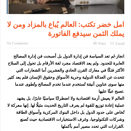
امل خضر تكتب: العالم يُباع بالمزاد ومن لا
يملك الثمن سيدفع الفاتورة ‏
No Comments
Print
Email
انجاز-لم تعد السياسة فن إدارة الدول بل أصبحت فن إدارة المصالح
العابرة للحدود. ولم يعد الاقتصاد مجرد لغة الأرقام بل تحول إلى السلاح
الأكثر فتكًا في معارك القرن الحادي والعشرين أما الشعارات التي
تتحدث عن العدالة الدولية وحرية الأسواق وحقوق الإنسان فلم يعد كثير
منها سوى عناوين أنيقة تُستخدم عندما تخدم المصالح وتُطوى عندما
تصبح عبئًا عليها.
‏العالم لا يعيش أزمة اقتصادية ولا اضطرابًا سياسيًا عابرًا، بل يشهد
عملية إعادة توزيع للقوة لم يعرف التاريخ الحديث مثيلًا لها. إنها معركة لا
تُخاض على حدود الدول بل داخل البنوك المركزية وأسواق الطاقة
وشركات التكنولوجيا، وغرف الاستخبارات الاقتصادية حيث تُصنع
القرارات التي تحدد مصير أمم بأكملها.