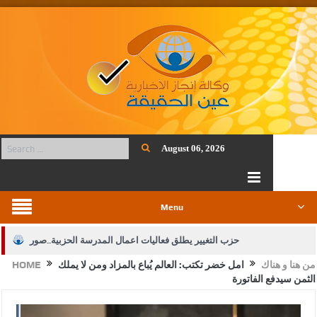
August 06, 2026
Menu
حزب التغيير يطلق فعاليات اعمال المدرسة الحزبية..صور
من هنا و هناك
امل خضر تكتب: العالم يُباع بالمزاد ومن لا يملك
HOME
الجيش يفتح باب التجنيد لحملة البكالوريوس في الحقوق والقانون
الثمن سيدفع الفاتورة ‏
بيان اجتماع عمّان:دعم الوصاية الهاشمية التاريخية على المقدسات