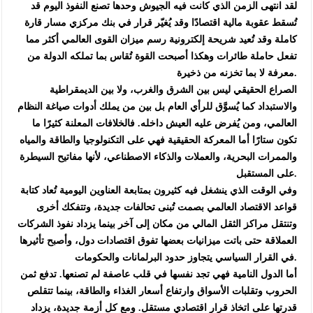
‏لقد انتهى الزمن الذي كانت فيه الجيوش وحدها تصنع النفوذ اليوم قد
تُسقط عقوبة مالية اقتصادًا وقد يُغيّر قرار في بنك مركزي مسار قارة
كاملة وقد تُعيد شريحة إلكترونية رسم ميزان القوى العالمي أكثر مما
تفعل حاملة طائرات وهكذا أصبحت القوة تُقاس بما تملكه الدولة من
معرفة لا بما تخزنه من ذخيرة.
‏الصراع الحقيقي ليس بين الشرق والغرب، ولا بين الديمقراطية
والاستبداد كما يُسوَّق للرأي العام بل بين من يملك أدوات صياغة النظام
العالمي، ومن يُفرض عليه العيش داخله. فالخلافات المعلنة كثيرًا ما
تكون ستارًا أما المعركة الحقيقية فهي على التكنولوجيا والطاقة والمياه
والممرات البحرية، والعملات والذكاء الاصطناعي، لأنها مفاتيح السيطرة
على المستقبل.
‏وفي الوقت الذي ينشغل فيه كثيرون بمتابعة العناوين اليومية تُعاد كتابة
قواعد الاقتصاد العالمي بصمت تُبنى تحالفات جديدة، وتتفكك أخرى
وتنتقل مراكز الثقل المالي من مكان إلى آخر بينما يزداد نفوذ الشركات
العملاقة حتى باتت ميزانيات بعضها تفوق اقتصادات دول، وأصبح تأثيرها
في القرار السياسي يتجاوز حدود البرلمانات والحكومات.
‏أما الدول النامية فهي تجد نفسها في قلب عاصفة لم تصنعها. تدفع ثمن
الحروب وتقلبات الأسواق وارتفاع أسعار الغذاء والطاقة، بينما تتقلص
قدرتها على اتخاذ قرار اقتصادي مستقل. ومع كل أزمة جديدة، يزداد