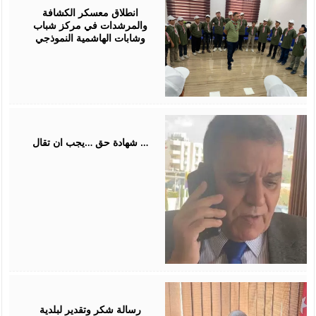
2026
انطلاق معسكر الكشافة
والمرشدات في مركز شباب
وشابات الهاشمية النموذجي
July
31,
2026
شهادة حق …يجب ان تقال …
July
26,
2026
رسالة شكر وتقدير لبلدية