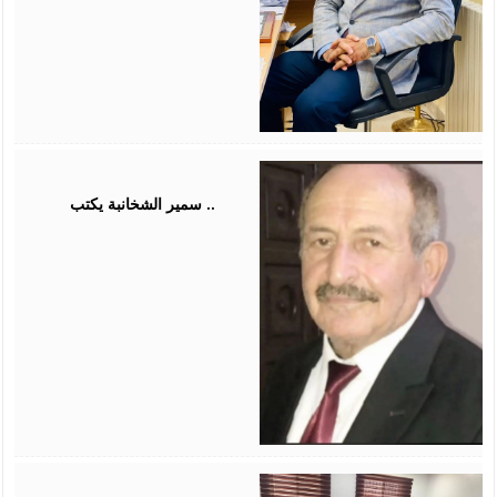
August
03,
2026
سمير الشخانبة يكتب ..
August
01,