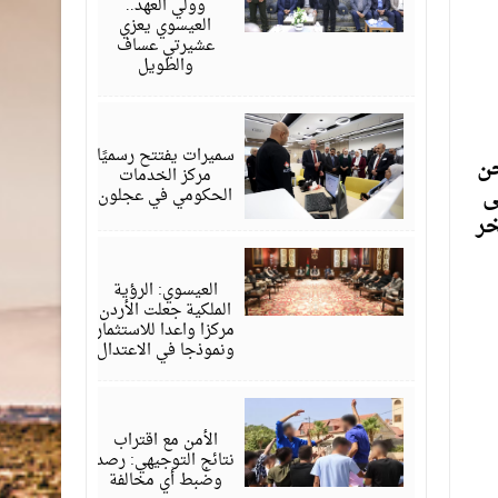
وولي العهد..
العيسوي يعزي
عشيرتي عساف
والطويل
أغسطس
06,
2026
سميرات يفتتح رسميًا
حن
مركز الخدمات
ى
الحكومي في عجلون
خر
أغسطس
06,
2026
العيسوي: الرؤية
الملكية جعلت الأردن
مركزا واعدا للاستثمار
ونموذجا في الاعتدال
أغسطس
06,
2026
الأمن مع اقتراب
نتائج التوجيهي: رصد
وضبط أي مخالفة