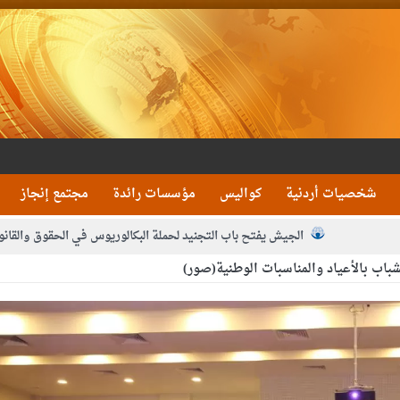
شخصيات أردنية
كواليس
مؤسسات رائدة
مجتمع إنجاز
الجيش يفتح باب التجنيد لحملة البكالوريوس في الحقوق والقانو
باب بالأعياد والمناسبات الوطنية(صور)
جون و1480 كغم مواد مخدرة
بيان اجتماع عمّان:دع
 يلتقي رؤساء تحرير الصحف اليومية ويؤكد حرص مجلس النواب على شراكة فاعلة م
فيا من العاهل البحريني
الملك يلتقي مجموعة من رفاق السلاح
دعوة ال