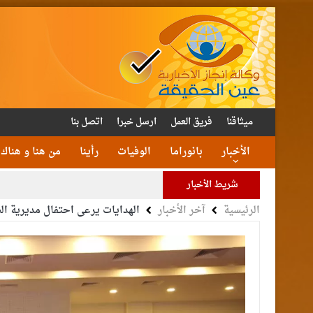
ميثاقنا
فريق العمل
ارسل خبرا
اتصل بنا
الأخبار
بانوراما
الوفيات
رأينا
من هنا و هناك
شريط الأخبار
الرئيسية
آخر الأخبار
الهدايات يرعى احتفال مديرية الش
الأمن يتلف 16 مليون حبة كبتا
القاضي
الملك يتلقى اتصالا هات