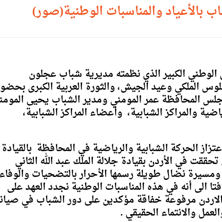
اب بالأعياد والمناسبات الوطنية(صور)
الوطني الكبير الذي نظمته مديرية شباب عجلون
بمناسبة عيد الاستقلال الـ79، والجلوس الملكي وعيد الجيش، والثورة العربية الكبرى بحضو
جلس المحافظة عمر المومني ومدير الشباب يحيى المومن
اضية والمراكز الشبابية، وأعضاء المراكز الشبابية،
تزاز الحركة الشبابية والرياضية في المحافظة بالقيادة
 تحققت في الأردن بقيادة جلالة الملك عبد الله الثاني
 ومسيرة نضال طويلة رسمها الأحرار بالتضحيات والوفاء
افتا الى أنه في هذه المناسبات الوطنية نجدد العهد على
 الاردن مرفوعة خفاقة مؤكدين على دور الشباب في صيان
لعمل والانتماء الحقيقي .