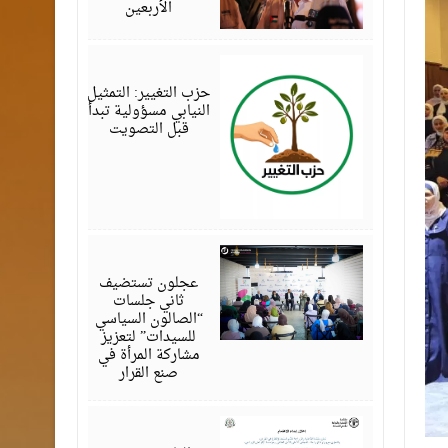
الأربعين
أغسطس
07,
2026
حزب التغيير: التمثيل
النيابي مسؤولية تبدأ
قبل التصويت
أغسطس
07,
2026
عجلون تستضيف
ثاني جلسات
“الصالون السياسي
للسيدات” لتعزيز
مشاركة المرأة في
صنع القرار
أغسطس
07,
2026