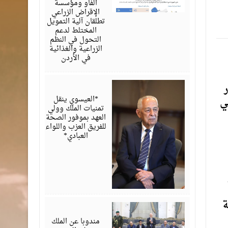
الفاو ومؤسسة
الإقراض الزراعي
تطلقان آلية التمويل
المختلط لدعم
التحول في النظم
الزراعية والغذائية
في الأردن
أغسطس
ر
06,
2026
*العيسوي ينقل
ي
تمنيات الملك وولي
العهد بموفور الصحة
للفريق العزب واللواء
العبادي*
ة
أغسطس
06,
2026
مندوبا عن الملك