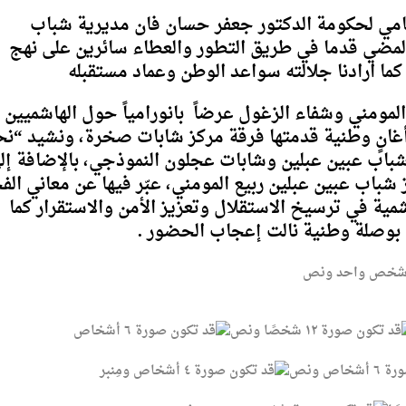
سامي لحكومة الدكتور جعفر حسان فان مديرية شباب
المضي قدما في طريق التطور والعطاء سائرين على نهج
ن كما ارادنا جلالته سواعد الوطن وعماد مستقبله
لمومني وشفاء الزغول عرضاً بانورامياً حول الهاشميين
 أغانٍ وطنية قدمتها فرقة مركز شابات صخرة، ونشيد “ن
شباب عبين عبلين وشابات عجلون النموذجي، بالإضافة إل
شباب عبين عبلين ربيع المومني، عبّر فيها عن معاني الف
شمية في ترسيخ الاستقلال وتعزيز الأمن والاستقرار كما
بوصلة وطنية نالت إعجاب الحضور .