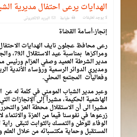
الهدايات يرعى احتفال مديرية الشب
لا يوجد تعليقات
طباعة
البريد الالكترونى
إنجاز-أسامة القضاة
رعى محافظ عجلون نايف الهدايات الاحتفال 
ومراكزها 
مدير الشرطة العميد وصفي العزام ورئيس م
ومديري الدوائر الرسمية ورؤساء الأندية الري
وفعاليات المجتمع المحلي.
وعبر مدير الشباب المومني في كلمة له عن اع
الهاشمية الحكيمة، مشيراً إلى الإنجازات التي
مشيرا الى أن الاستقلال محطة العز والتحرر
زرعوها في نفوسنا قيما من العزة والانتماء ل
الوفاء للوطن والتمسك بالثوابت لتبقى راية
المستقبل وحماية مكتسباته من خلال العلم وا