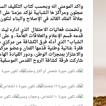
واكد المومني انه وبحسب كتاب التكليف ال
عجلون ومراكز ها الشبابية نؤكد عزمنا على 
جلالة الملك القائد في الإصلاح والبناء لنكو
وتضمنت فعاليات الاحتفال الذي اداره ليث ا
قدمه قسم الإعلام والعلاقات العامة، و على
الشباب” الذي أدته فرق الكشافة من مركزي 
فقرة غنائية وطنية قدّمها الفنان وعضو مركز 
والاعتزاز بمنجزات الوطن، ودور القيادة الها
شاركت فرقة كشافة الروح القدس الموسقية 