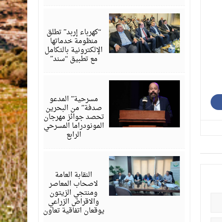
أغسطس
06,
2026
“كهرباء إربد” تطلق
منظومة خدماتها
الإلكترونية بالتكامل
مع تطبيق “سند”
أغسطس
06,
2026
مسرحية” المدعو
صدفة” من البحرين
تحصد جوائز مهرجان
المونودراما المسرحي
الرابع
أغسطس
05,
2026
النقابة العامة
لاصحاب المعاصر
ومنتجي الزيتون
والاقراض الزراعي
يوقعان اتفاقية تعاون