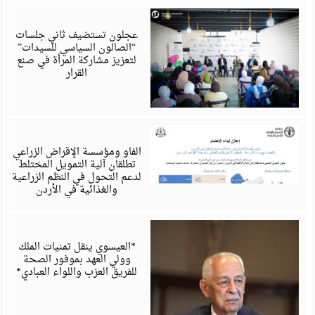
أ
6
عجلون تستضيف ثاني جلسات
“الصالون السياسي للسيدات”
لتعزيز مشاركة المرأة في صنع
القرار
أ
6
الفاو ومؤسسة الإقراض الزراعي
تطلقان آلية التمويل المختلط
لدعم التحول في النظم الزراعية
والغذائية في الأردن
أ
6
*العيسوي ينقل تمنيات الملك
وولي العهد بموفور الصحة
للفريق العزب واللواء العبادي*