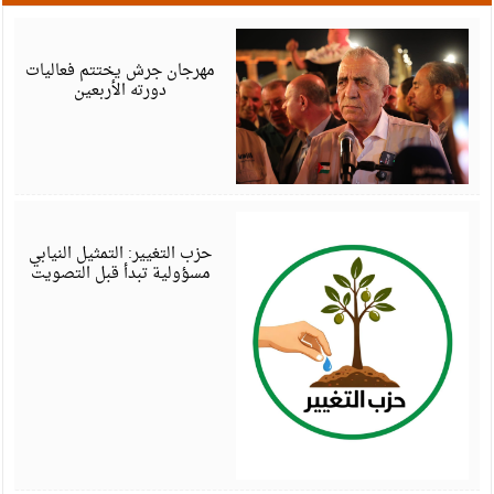
أ
6
مهرجان جرش يختتم فعاليات
دورته الأربعين
أ
6
حزب التغيير: التمثيل النيابي
مسؤولية تبدأ قبل التصويت