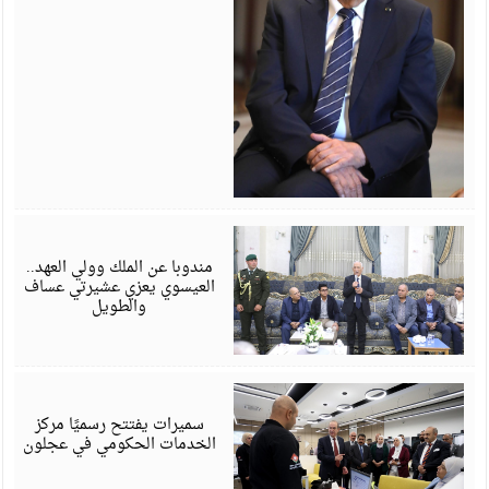
أ
6
مندوبا عن الملك وولي العهد..
العيسوي يعزي عشيرتي عساف
والطويل
أ
6
سميرات يفتتح رسميًا مركز
الخدمات الحكومي في عجلون