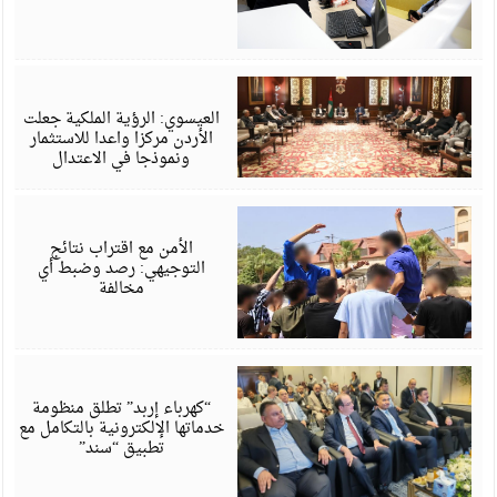
أ
6
العيسوي: الرؤية الملكية جعلت
الأردن مركزا واعدا للاستثمار
ونموذجا في الاعتدال
أ
6
الأمن مع اقتراب نتائج
التوجيهي: رصد وضبط أي
مخالفة
أ
6
“كهرباء إربد” تطلق منظومة
خدماتها الإلكترونية بالتكامل مع
تطبيق “سند”