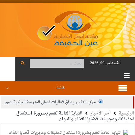
أغسطس 09, 2026
قائمة
حزب التغيير يطلق فعاليات اعمال المدرسة الحزبية..صور
الرئيسية
آخر الأخبار
النيابة العامة تعمم بضرورة استكمال
الجيش يفتح باب التجنيد لحملة البكالوريوس في الحقوق والقانون
تحقيقات ومجريات قضايا الغذاء والدواء
بيان اجتماع عمّان:دعم الوصاية الهاشمية التاريخية على المقدسات