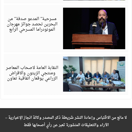
أ
6
مسرحية” المدعو صدفة” من
البحرين تحصد جوائز مهرجان
المونودراما المسرحي الرابع
أ
6
النقابة العامة لاصحاب المعاصر
ومنتجي الزيتون والاقراض
الزراعي يوقعان اتفاقية تعاون
لا مانع من الاقتباس وإعادة النشر شريطة ذكر المصدر وكالة انجاز الإخبارية –
الآراء والتعليقات المنشورة تعبر عن رأي أصحابها فقط