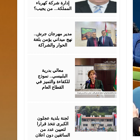
إدارة شركة كهرباء
المملكة… من يجيب؟
June
30,
2026
مدير مهرجان جرش..
نهج ميداني يؤمن بلغة
الحوار والشراكة
June
30,
2026
معالي بدرية
البلبيسي.. نموذج
للكفاءة والتميز في
القطاع العام
June
24,
2026
لجنة بلدية عجلون
الكبرى تتخذ قرارا
لتعيين عدد من
السائقين دون اعلان