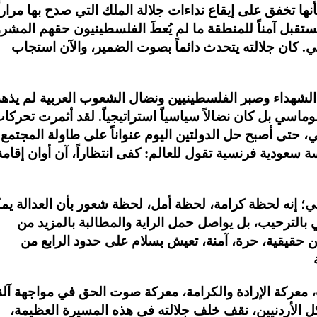
ا تخفق على إيقاع نداءات جلالة الملك التي صدح بها مراراً
 مستقبل آمناً للمنطقة ما لم يُعطَ الفلسطينيون حقهم المشر
. كان جلالته يتحدث دائماً بصوت الضمير، والآن استجاب
 الشهداء وصبر الفلسطينيين ونضال الشعوب العربية لم يذ
اسي بل كان نضالاً سياسياً استراتيجياً. لقد أثمرت تحركا
حتى أصبح حل الدولتين اليوم عنواناً على طاولة المجتمع
 سعودية فرنسية تقول للعالم: كفى انتظاراً، آن أوان إقامة
ي؛ إنه لحظة كرامة، لحظة أمل، لحظة شعور بأن العدالة يم
في بالترحيب، بل يواصل حمل الراية والمطالبة بالمزيد من
 حقيقية، حرة، آمنة، تعيش بسلام على حدود الرابع من
ت، معركة الإرادة والكرامة، معركة صوت الحق في مواجهة آلة
 كل الأردنيين، نقف خلف جلالته في هذه المسيرة العظيمة،