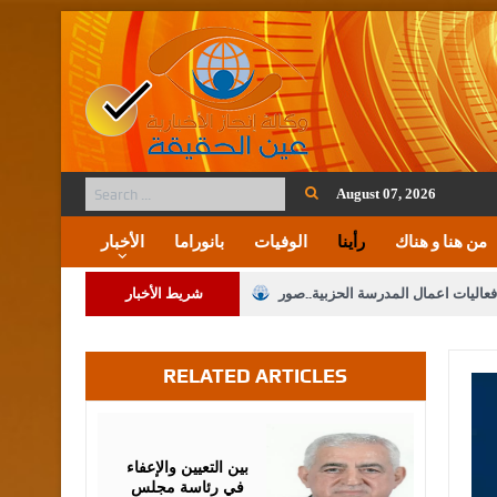
August 07, 2026
من هنا و هناك
رأينا
الوفيات
بانوراما
الأخبار
فعاليات اعمال المدرسة الحزبية..صور
شريط الأخبار
ة على المقدسات الإسلامية والمسيحية
RELATED ARTICLES
 مشروع تعديل قانون الملكية العقارية
الثالثة) إلى مراجعة منصة خدمة العلم
July
16,
2026
 فريحات.. مبارك ومزيدا من التوفيق
بين التعيين والإعفاء
في رئاسة مجلس