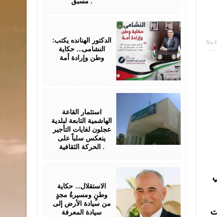
مسبق .
June
22,
2026
الدكتور الهنانده يكتب:
No 
النشامى… حكاية
وطن وإرادة أمة
June
20,
2026
استثمار القاعة
الهاشمية التابعة لبلدية
عجلون لغايات التأجير
ينعكس سلباً على
الحركة الثقافية .
May
ي
24,
2026
الاستقلال… حكاية
وطنٍ ومسيرةُ مجدٍ
من سيادة الأرض إلى
ت
سيادة المعرفة