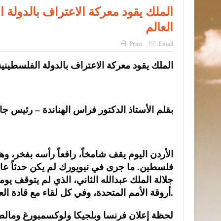
الملك يقود معركة الاعتراف بالدولة ا
العالم
Print
Email
الملك يقود معركة الاعتراف بالدولة الفلسطينية.
بقلم الأستاذ الدكتور فراس الهناندة – رئيس ج
الأردن اليوم يقف شامخاً، رافعاً رأسه بفخر، و
فلسطين. ما جرى في نيويورك لم يكن حدثاً عادياً
جلالة الملك عبدالله الثاني، الذي لم يتوقف ي
أروقة الأمم المتحدة، وفي كل لقاء مع قادة العالم.
لحظة إعلان فرنسا وبلجيكا ولوكسمبورغ ومالطا 