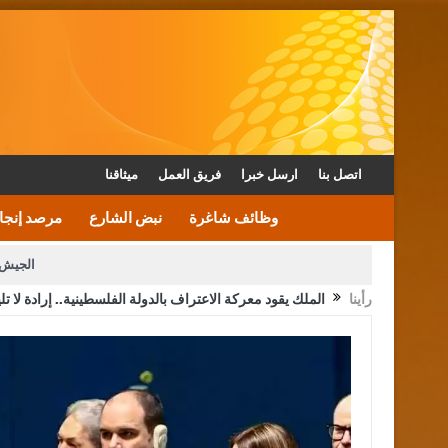
اتصل بنا
ارسل خبرا
فريق العمل
ميثاقنا
وظائف شاغرة
نبض الشارع
مرصد إنجا
الجيش 
رأينا
الملك يقود معركة الاعتراف بالدولة الفلسطينية.. إرادة لا ت
الأمن يتلف 16 مليون حبة كبتاجون و1480 كغم مواد مخدرة
القاضي يلتقي رؤساء تحرير الصح
الملك يتلقى اتصالا هاتفيا من العاهل البحريني