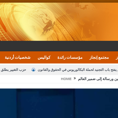
ز
مجتمع إنجاز
مؤسسات رائدة
كواليس
شخصيات أردنية
يفتح باب التجنيد لحملة البكالوريوس في الحقوق والقانون
حزب التغيير يطلق 
لين ورسالة إلى ضمير العالم
HOME
بيان اجتماع عمّان:دعم الوصاية الهاشمية التاريخي
ف اليومية ويؤكد حرص مجلس النواب على شراكة فاعلة مع الإعلام
النواب يقر
الملك يلتقي مجموعة من رفاق السلاح
دعوة المكلفين بخدمة العلم (الدفعة 
القاضي محمود أحمد