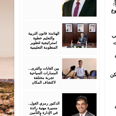
:
وع
May
18,
2026
الهناندة: قانون التربية
هب
والتعليم خطوة
ت
استراتيجية لتطوير
المنظومة التعليمية
May
13,
2026
بين الغابات والقرى…
المسارات السياحية
كن
تجربة مختلفة
لاكتشاف المكان
May
07,
2026
الدكتور رمزي الغول..
مسيرة مهنية رائدة
في الإدارة والتأمين