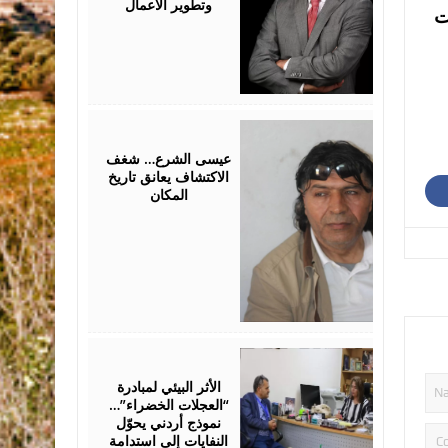
وتطوير الأعمال
ت
April
23,
2026
عيسى الشرع… شغف
الاكتشاف يعانق تاريخ
المكان
March
28,
2026
الأثر البيئي لمبادرة
“العجلات الخضراء”…
نموذج أردني يحوّل
النفايات إلى استدامة