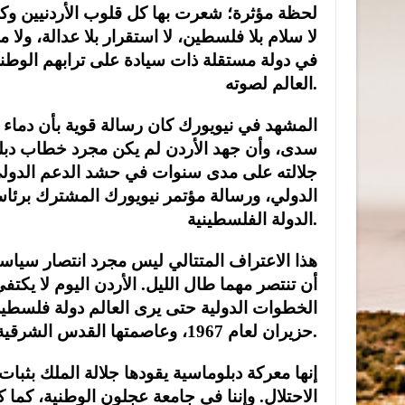
لحظة مؤثرة؛ شعرت بها كل قلوب الأردنيين وكأنه
لا سلام بلا فلسطين، لا استقرار بلا عدالة، ولا
في دولة مستقلة ذات سيادة على ترابهم الوطني
العالم لصوته.
المشهد في نيويورك كان رسالة قوية بأن دماء
سدى، وأن جهد الأردن لم يكن مجرد خطاب دبلوم
جلالته على مدى سنوات في حشد الدعم الدولي، 
الدولي، ورسالة مؤتمر نيويورك المشترك برئاسة
الدولة الفلسطينية.
هذا الاعتراف المتتالي ليس مجرد انتصار سياس
أن تنتصر مهما طال الليل. الأردن اليوم لا يكت
الخطوات الدولية حتى يرى العالم دولة فلسطين
حزيران لعام 1967، وعاصمتها القدس الشرقية.
إنها معركة دبلوماسية يقودها جلالة الملك بثبا
الاحتلال. وإننا في جامعة عجلون الوطنية، كما