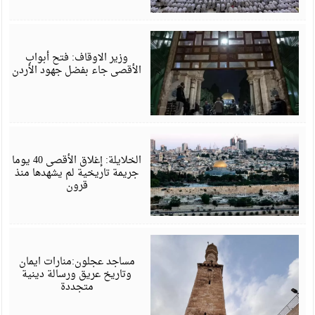
أ
6
وزير الاوقاف: فتح أبواب
الأقصى جاء بفضل جهود الأردن
أ
6
الخلايلة: إغلاق الأقصى 40 يوما
جريمة تاريخية لم يشهدها منذ
قرون
م
6
مساجد عجلون:منارات ايمان
وتاريخ عريق ورسالة دينية
متجددة