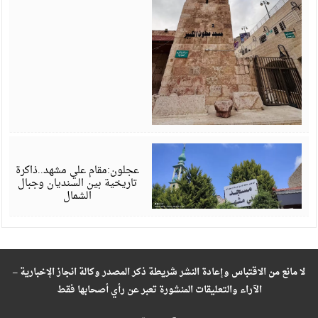
م
6
عجلون:مقام علي مشهد..ذاكرة
تاريخية بين السنديان وجبال
الشمال
لا مانع من الاقتباس وإعادة النشر شريطة ذكر المصدر وكالة انجاز الإخبارية –
الآراء والتعليقات المنشورة تعبر عن رأي أصحابها فقط