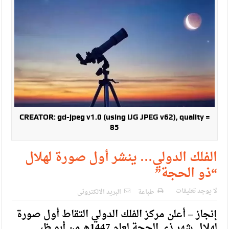
حزب التغيير يطلق فعاليات اعمال المدرسة الحزبية..صور
مدير مهرجان جرش.. نهج ميداني يؤمن بلغة الحوار والشراكة
CREATOR: gd-jpeg v1.0 (using IJG JPEG v62), quality =
85
الفلك الدولي… ينشر أول صورة لهلال
“ذو الحجة”
لا يوجد تعليقات
طباعة
البريد الالكترونى
إنجاز – أعلن مركز الفلك الدولي التقاط أول صورة
لهلال شهر ذي الحجة لعام 1447هـ من أبو ظبي.