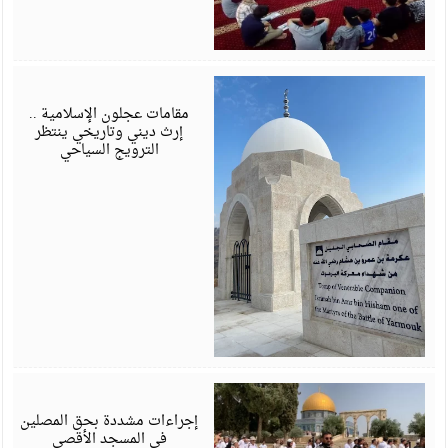
م
6
مقامات عجلون الإسلامية ..
إرث ديني وتاريخي ينتظر
الترويج السياحي
م
6
إجراءات مشددة بحق المصلين
في المسجد الأقصى