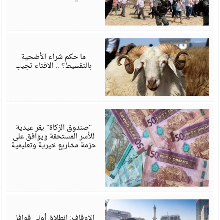
م
6
ما حكم شراء الأضحية
بالتقسيط؟ .. الافتاء تجيب
م
6
“صندوق الزكاة” يقر عيدية
للأسر المستحقة ويوافق على
حزمة مشاريع خيرية وتعليمية
م
6
الاوقاف: انطلاق أولى قوافل