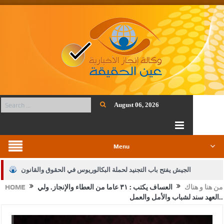
August 06, 2026
Menu
الجيش يفتح باب التجنيد لحملة البكالوريوس في الحقوق والقانون
من هنا و هناك
العساف يكتب : ٣١ عاما من العطاء والإنجاز. ولي
HOME
بيان اجتماع عمّان:دعم الوصاية الهاشمية التاريخية على المقدسات
العهد سند لشباب والأمل والعمل..
الإسلامية والمسيحية