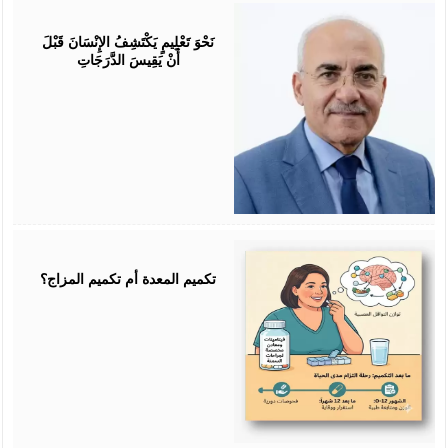
July
25,
2026
نَحْوَ تَعْلِيمٍ يَكْتَشِفُ الإِنْسَانَ قَبْلَ
أَنْ يَقِيسَ الدَّرَجَاتِ
July
25,
2026
تكميم المعدة أم تكميم المزاج؟