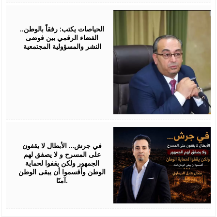
July
25,
2026
الحياصات يكتب: رفقاً بالوطن..
الفضاء الرقمي بين فوضى
النشر والمسؤولية المجتمعية
July
24,
2026
في جرش… الأبطال لا يقفون
على المسرح و لا يصفق لهم
الجمهور ولكن يقفوا لحماية
الوطن وأقسموا أن يبقى الوطن
آمنًا.