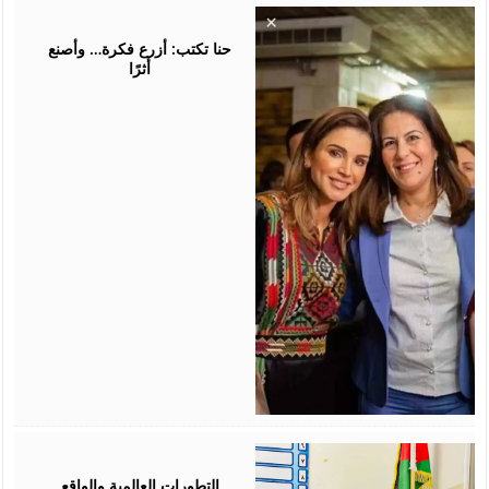
August
05,
2026
حنا تكتب: أزرع فكرة… وأصنع
أثرًا
August
05,
2026
التطورات العالمية والواقع