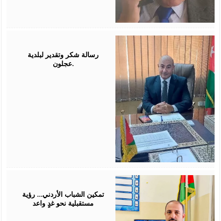
July
26,
2026
رسالة شكر وتقدير لبلدية
عجلون.
July
26,
2026
تمكين الشباب الأردني… رؤية
مستقبلية نحو غدٍ واعد