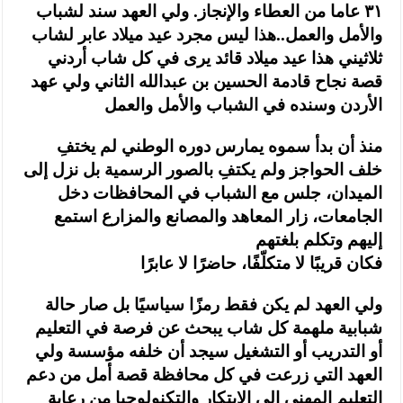
٣١ عاما من العطاء والإنجاز. ولي العهد سند لشباب
والأمل والعمل..هذا ليس مجرد عيد ميلاد عابر لشاب
ثلاثيني هذا عيد ميلاد قائد يرى في كل شاب أردني
قصة نجاح قادمة الحسين بن عبدالله الثاني ولي عهد
الأردن وسنده في الشباب والأمل والعمل
منذ أن بدأ سموه يمارس دوره الوطني لم يختفِ
خلف الحواجز ولم يكتفِ بالصور الرسمية بل نزل إلى
الميدان، جلس مع الشباب في المحافظات دخل
الجامعات، زار المعاهد والمصانع والمزارع استمع
إليهم وتكلم بلغتهم
فكان قريبًا لا متكلّفًا، حاضرًا لا عابرًا
ولي العهد لم يكن فقط رمزًا سياسيًا بل صار حالة
شبابية ملهمة كل شاب يبحث عن فرصة في التعليم
أو التدريب أو التشغيل سيجد أن خلفه مؤسسة ولي
العهد التي زرعت في كل محافظة قصة أمل من دعم
التعليم المهني إلى الابتكار والتكنولوجيا من رعاية