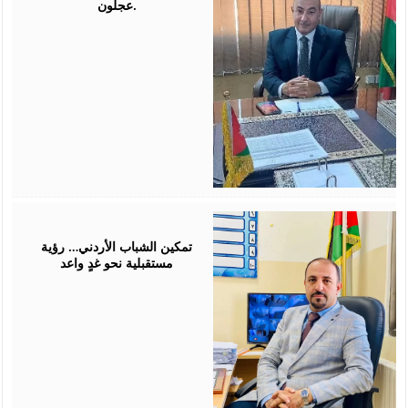
عجلون.
July
26,
2026
تمكين الشباب الأردني… رؤية
مستقبلية نحو غدٍ واعد