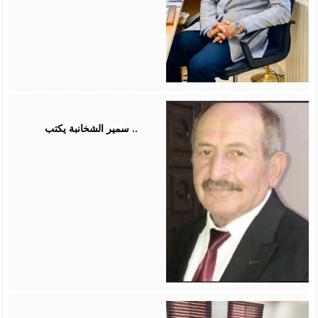
August
03,
2026
سمير الشخانبة يكتب ..
August
01,