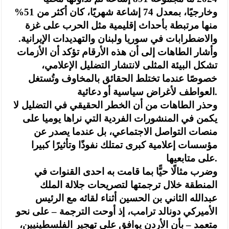
وخارجيًا، بمعدل 74 إشاعة شهريًا، كان أكثر من 51%
منها مرتبطة بأحداث إقليمية مثل الحرب على غزة
والاضطرابات في سوريا ولبنان والتهديدات الإيرانية.
وأشار الطاهات إلى أن هذه الأرقام تؤكد أن الأزمات
تشكل البيئة المثلى لانتشار التضليل الإعلامي،
خصوصًا عندما تختلط الحقائق بالمخاوف وتُستغل
العواطف لأغراض سياسية أو دعائية.
وحذر الطاهات من أن الخطر الحقيقي في التضليل لا
يكمن في المنشورات الفردية التي نراها يوميا على
منصات التواصل الاجتماعي، بل عندما يصدر عن
مؤسسات إعلامية كبرى تمتلك نفوذًا وتأثيرًا كبيرا
على متابعيها.
وضرب مثالًا حيًّا بما قامت به احدى القنوات في
المنطقة خلال ترجمتها لتصريحات جلالة الملك
عبدالله الثاني بن الحسين أثناء لقائه مع الرئيس
الأميركي دونالد ترامب، إذ أوحت الترجمة – على نحو
متعمد – بأن الأردن يوافق على تهجير الفلسطينيين،