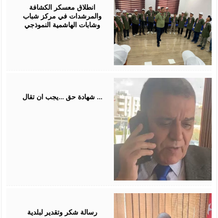
2026
انطلاق معسكر الكشافة
والمرشدات في مركز شباب
وشابات الهاشمية النموذجي
July
31,
2026
شهادة حق …يجب ان تقال …
July
26,
2026
رسالة شكر وتقدير لبلدية