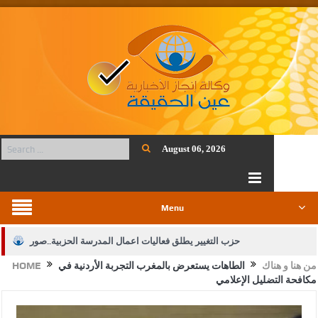
August 06, 2026
Menu
حزب التغيير يطلق فعاليات اعمال المدرسة الحزبية..صور
من هنا و هناك
الطاهات يستعرض بالمغرب التجربة الأردنية في
HOME
الجيش يفتح باب التجنيد لحملة البكالوريوس في الحقوق والقانون
مكافحة التضليل الإعلامي
بيان اجتماع عمّان:دعم الوصاية الهاشمية التاريخية على المقدسات