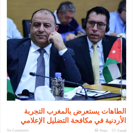
الإسلامية والمسيحية
الأمن يتلف 16 مليون حبة كبتاجون و1480 كغم مواد مخدرة
النواب يقر مشروع تعديل قانون الملكية العقارية
القاضي يلتقي رؤساء تحرير الصحف اليومية ويؤكد حرص مجلس النواب
على شراكة فاعلة مع الإعلام
دعوة المكلفين بخدمة العلم (الدفعة الثالثة) إلى مراجعة منصة خدمة
العلم
الملك يلتقي مجموعة من رفاق السلاح
الملك يتلقى اتصالا هاتفيا من العاهل البحريني
القاضي محمود أحمد فريحات.. مبارك ومزيدا من التوفيق
الطاهات يستعرض بالمغرب التجربة
الأردنية في مكافحة التضليل الإعلامي
No Comments
Print
Email