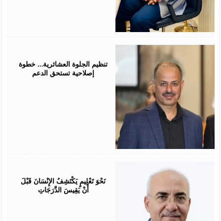
July
25,
2026
تنظيم الجلوة العشائرية… خطوة
إصلاحية تستحق الدعم
July
25,
2026
نَحْوَ تَعْلِيمٍ يَكْتَشِفُ الإِنْسَانَ قَبْلَ
أَنْ يَقِيسَ الدَّرَجَاتِ