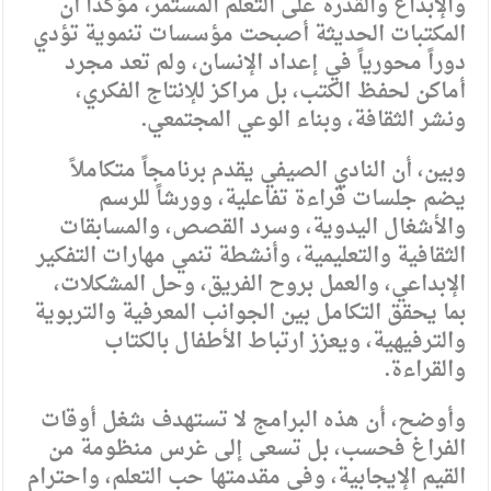
والإبداع والقدرة على التعلم المستمر، مؤكداً أن
المكتبات الحديثة أصبحت مؤسسات تنموية تؤدي
دوراً محورياً في إعداد الإنسان، ولم تعد مجرد
أماكن لحفظ الكتب، بل مراكز للإنتاج الفكري،
ونشر الثقافة، وبناء الوعي المجتمعي.
وبين، أن النادي الصيفي يقدم برنامجاً متكاملاً
يضم جلسات قراءة تفاعلية، وورشاً للرسم
والأشغال اليدوية، وسرد القصص، والمسابقات
الثقافية والتعليمية، وأنشطة تنمي مهارات التفكير
الإبداعي، والعمل بروح الفريق، وحل المشكلات،
بما يحقق التكامل بين الجوانب المعرفية والتربوية
والترفيهية، ويعزز ارتباط الأطفال بالكتاب
والقراءة.
وأوضح، أن هذه البرامج لا تستهدف شغل أوقات
الفراغ فحسب، بل تسعى إلى غرس منظومة من
القيم الإيجابية، وفي مقدمتها حب التعلم، واحترام