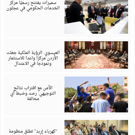
6
سميرات يفتتح رسميًا مركز
الخدمات الحكومي في عجلون
أ
6
العيسوي: الرؤية الملكية جعلت
الأردن مركزا واعدا للاستثمار
ونموذجا في الاعتدال
أ
6
الأمن مع اقتراب نتائج
التوجيهي: رصد وضبط أي
مخالفة
أ
6
“كهرباء إربد” تطلق منظومة