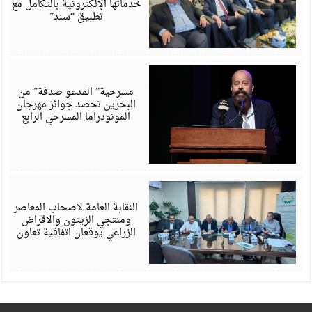
خدماتها الإلكترونية بالتكامل مع
تطبيق “سند”
أ
6
مسرحية” المدعو صدفة” من
البحرين تحصد جوائز مهرجان
المونودراما المسرحي الرابع
أ
6
النقابة العامة لاصحاب المعاصر
ومنتجي الزيتون والاقراض
الزراعي يوقعان اتفاقية تعاون