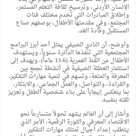
الإنسان الأردني، وترسيخ ثقافة التعلم المستمر،
وإطلاق المبادرات التي تخدم مختلف فئات
المجتمع، وفي مقدمتها الأطفال، بوصفهم صناع
المستقبل وقادة الغد.
وأوضح، أن النادي الصيفي يمثل أحد أبرز البرامج
المجتمعية التي تنفذها الدائرة سنوياً، ويستهدف
الأطفال من الفئة العمرية (6-13 عاماً)، ويهدف إلى
استثمار العطلة الصيفية في أنشطة تجمع بين
المعرفة والمتعة، وتسهم في تنمية مهارات التفكير،
والقراءة، والتواصل، والعمل الجماعي، والابتكار،
بما ينعكس إيجاباً على بناء شخصية الطفل وتعزيز
ثقته بنفسه.
وأشار إلى أن العالم يشهد تحولاً متسارعاً نحو
الاقتصاد المعرفي والثورة الرقمية، الأمر الذي
يتطلب إعداد أجيال تمتلك مهارات التفكير