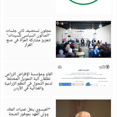
أ
6
عجلون تستضيف ثاني جلسات
“الصالون السياسي للسيدات”
لتعزيز مشاركة المرأة في صنع
القرار
أ
6
الفاو ومؤسسة الإقراض الزراعي
تطلقان آلية التمويل المختلط
لدعم التحول في النظم الزراعية
والغذائية في الأردن
أ
6
*العيسوي ينقل تمنيات الملك
وولي العهد بموفور الصحة