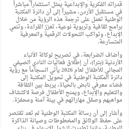
قدراته الفكرية والإبداعية يمثل استثماراً مباشراً
في مستقبل الأردن، مشيراً إلى أن دائرة المكتبة
الوطنية تعمل على ترجمة هذه الرؤية من خلال
برامج ثقافية وتربوية نوعية، تعزز القراءة، وتنمي
الإبداع، وتواكب التحولات الرقمية والمعرفية
المتسارعة.
وأضاف الضرابعة، في تصريح لوكالة الأنباء
الأردنية (بترا)، أن إطلاق فعاليات النادي الصيفي
المجاني للأطفال لعام 2026 يأتي انسجاماً مع رؤية
دائرة المكتبة الوطنية في تحويل المكتبة إلى
فضاء معرفي نابض بالحياة، يربط بين الثقافة
والتعليم والإبداع، ويمنح الأطفال فرصة لاكتشاف
مواهبهم وصقل مهاراتهم في بيئة آمنة ومحفزة.
وأشار إلى أن رسالة المكتبة الوطنية لم تعد تقتصر
على حفظ الوثائق والمخطوطات وصيانة الذاكرة
الوطنية، وإنما تطورت لتشمل الإسهام في بناء