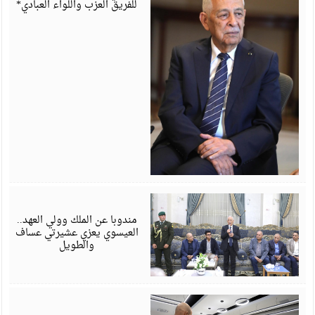
للفريق العزب واللواء العبادي*
أ
6
مندوبا عن الملك وولي العهد..
العيسوي يعزي عشيرتي عساف
والطويل
أ