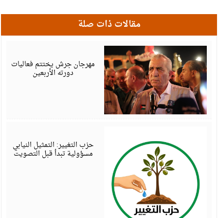
مقالات ذات صلة
أ
6
مهرجان جرش يختتم فعاليات
دورته الأربعين
أ
6
حزب التغيير: التمثيل النيابي
مسؤولية تبدأ قبل التصويت