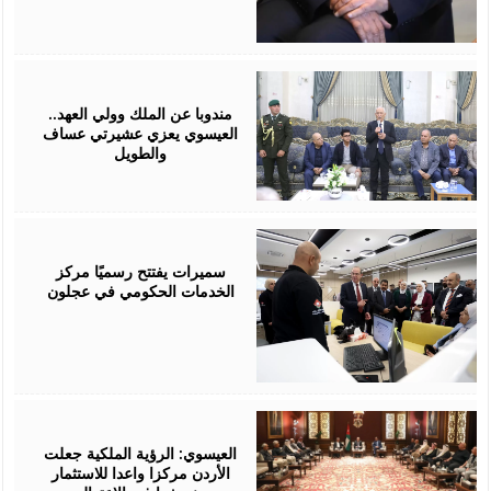
August
06,
2026
مندوبا عن الملك وولي العهد..
العيسوي يعزي عشيرتي عساف
والطويل
August
06,
2026
سميرات يفتتح رسميًا مركز
الخدمات الحكومي في عجلون
August
06,
2026
العيسوي: الرؤية الملكية جعلت
الأردن مركزا واعدا للاستثمار