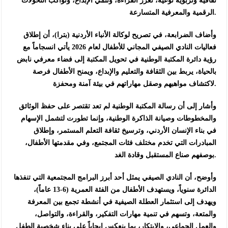
ثقافية وتربوية نوعية، تعزز القراءة، وتنمي الإبداع، وتواكب التحولات
الرقمية والمعرفية المتسارعة.
وأضاف الضرابعة، في تصريح لوكالة الأنباء الأردنية (بترا)، أن إطلاق
فعاليات النادي الصيفي المجاني للأطفال لعام 2026 يأتي انسجاماً مع
رؤية دائرة المكتبة الوطنية في تحويل المكتبة إلى فضاء معرفي نابض
بالحياة، يربط بين الثقافة والتعليم والإبداع، ويمنح الأطفال فرصة
لاكتشاف مواهبهم وصقل مهاراتهم في بيئة آمنة ومحفزة.
وأشار إلى أن رسالة المكتبة الوطنية لم تعد تقتصر على حفظ الوثائق
والمخطوطات وصيانة الذاكرة الوطنية، وإنما تطورت لتشمل الإسهام
في بناء الإنسان الأردني، وترسيخ ثقافة التعلم المستمر، وإطلاق
المبادرات التي تخدم مختلف فئات المجتمع، وفي مقدمتها الأطفال،
بوصفهم صناع المستقبل وقادة الغد.
وأوضح، أن النادي الصيفي يمثل أحد أبرز البرامج المجتمعية التي تنفذها
الدائرة سنوياً، ويستهدف الأطفال من الفئة العمرية (6-13 عاماً)،
ويهدف إلى استثمار العطلة الصيفية في أنشطة تجمع بين المعرفة
والمتعة، وتسهم في تنمية مهارات التفكير، والقراءة، والتواصل،
والعمل الجماعي، والابتكار، بما ينعكس إيجاباً على بناء شخصية الطفل