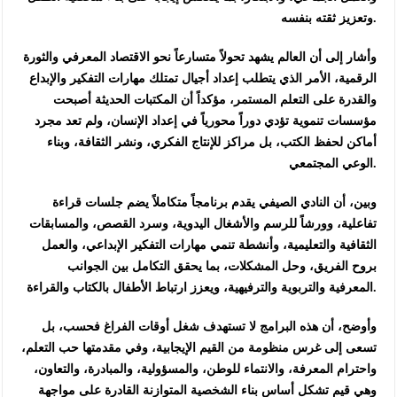
وتعزيز ثقته بنفسه.
وأشار إلى أن العالم يشهد تحولاً متسارعاً نحو الاقتصاد المعرفي والثورة
الرقمية، الأمر الذي يتطلب إعداد أجيال تمتلك مهارات التفكير والإبداع
والقدرة على التعلم المستمر، مؤكداً أن المكتبات الحديثة أصبحت
مؤسسات تنموية تؤدي دوراً محورياً في إعداد الإنسان، ولم تعد مجرد
أماكن لحفظ الكتب، بل مراكز للإنتاج الفكري، ونشر الثقافة، وبناء
الوعي المجتمعي.
وبين، أن النادي الصيفي يقدم برنامجاً متكاملاً يضم جلسات قراءة
تفاعلية، وورشاً للرسم والأشغال اليدوية، وسرد القصص، والمسابقات
الثقافية والتعليمية، وأنشطة تنمي مهارات التفكير الإبداعي، والعمل
بروح الفريق، وحل المشكلات، بما يحقق التكامل بين الجوانب
المعرفية والتربوية والترفيهية، ويعزز ارتباط الأطفال بالكتاب والقراءة.
وأوضح، أن هذه البرامج لا تستهدف شغل أوقات الفراغ فحسب، بل
تسعى إلى غرس منظومة من القيم الإيجابية، وفي مقدمتها حب التعلم،
واحترام المعرفة، والانتماء للوطن، والمسؤولية، والمبادرة، والتعاون،
وهي قيم تشكل أساس بناء الشخصية المتوازنة القادرة على مواجهة