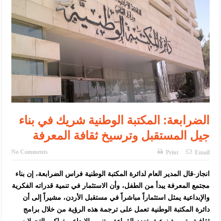
الإسلامية والمسيحية
الأمن يتلف 16 مليون حبة كبتاجون و1480 كغم مواد مخدرة
النواب يقر مشروع تعديل قانون الملكية العقارية
القاضي يلتقي رؤساء تحرير الصحف اليومية ويؤكد حرص مجلس النواب
على شراكة فاعلة مع الإعلام
دعوة المكلفين بخدمة العلم (الدفعة الثالثة) إلى مراجعة منصة خدمة
الضرابعة: المكتبة الوطنية شريك في بناء
العلم
جيل المستقبل وترسيخ ثقافة المعرفة
الملك يلتقي مجموعة من رفاق السلاح
No Comments
Print
Email
الملك يتلقى اتصالا هاتفيا من العاهل البحريني
القاضي محمود أحمد فريحات.. مبارك ومزيدا من التوفيق
انجاز-قال المدير العام لدائرة المكتبة الوطنية فراس الضرابعة، إن بناء
مجتمع المعرفة يبدأ من الطفل، وأن الاستثمار في تنمية قدراته الفكرية
والإبداعية يمثل استثماراً مباشراً في مستقبل الأردن، مشيراً إلى أن
دائرة المكتبة الوطنية تعمل على ترجمة هذه الرؤية من خلال برامج