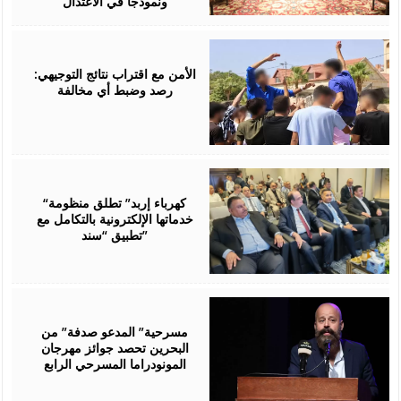
ونموذجا في الاعتدال
August
06,
2026
الأمن مع اقتراب نتائج التوجيهي:
رصد وضبط أي مخالفة
August
06,
2026
“كهرباء إربد” تطلق منظومة
خدماتها الإلكترونية بالتكامل مع
تطبيق “سند”
August
06,
2026
مسرحية” المدعو صدفة” من
البحرين تحصد جوائز مهرجان
المونودراما المسرحي الرابع