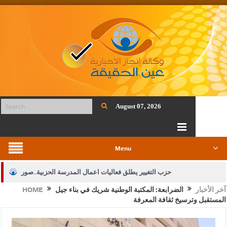
August 07, 2026
Menu
حزب التغيير يطلق فعاليات اعمال المدرسة الحزبية..صور
آخر الأخبار
الضرابعة: المكتبة الوطنية شريك في بناء جيل
HOME
الجيش يفتح باب التجنيد لحملة البكالوريوس في الحقوق والقانون
المستقبل وترسيخ ثقافة المعرفة
بيان اجتماع عمّان:دعم الوصاية الهاشمية التاريخية على المقدسات