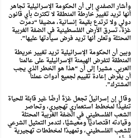
وأشار الصفدي إلى أن الحكومة الإسرائيلية تجاهر
أنها تريد تغيير خارطة المنطقة لا تكترث بأي قانون
دولي ولا ترتدع بقيمة إنسانية، مضيفا “دمرت
غزة، تسرق الأرض الفلسطينية في الضفة الغربية
المحتلة وتعلن أنها تريد فرض سيادتها عليها”.
وبين أن الحكومة الإسرائيلية تريد تغيير خريطة
المنطقة لتفرض الهيمنة الإسرائيلية على عالمنا
العربي. مشيرا إلى أن “هذا هو الخطر الذي يجب
أن يفرض إعادة تقييم لجميع أدوات عملنا
المشترك”.
وقال إن إسرائيلُ تجعل غزةَ أرضًا غير قابلة للحياة
تنفيذًا لمخطط استعماري تهجيري، وتحاصر
الشعب الفلسطيني في الضفة الغربية المحتلة
وقيادته اقتصاديًّا ومعيشيًّا، لتدمر التمثيل الشرعي
للشعب الفلسطيني، وتمهيدًا لمخططات تهجيرية