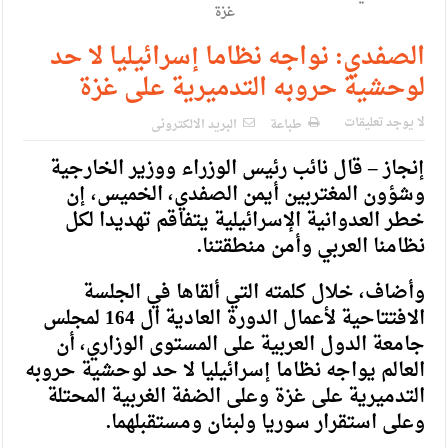
الإسلامية والمسيحية
الأمن يتلف 16 مليون حبة كبتاجون و1480 كغم مواد مخدرة
الصفدي: نواجه نظاما إسرائيليا لا حد
لوحشية حروبه التدميرية على غزة
النواب يقر مشروع تعديل قانون الملكية العقارية
القاضي يلتقي رؤساء تحرير الصحف اليومية ويؤكد حرص مجلس
لا يوجد تعليقات
طباعة
البريد الالكترونى
النواب على شراكة فاعلة مع الإعلام
إنجاز – قال نائب رئيس الوزراء ووزير الخارجية
وشؤون المغتربين أيمن الصفدي، الخميس، إن
دعوة المكلفين بخدمة العلم (الدفعة الثالثة) إلى مراجعة منصة خدمة
خطر العدوانية الإسرائيلية يتفاقم تهديدا لكل
العلم
نظامنا العربي وأمن منطقتنا.
الملك يلتقي مجموعة من رفاق السلاح
وأضاف، خلال كلمته التي ألقاها في الجلسة
الملك يتلقى اتصالا هاتفيا من العاهل البحريني
الافتتاحية لأعمال الدورة العادية ال 164 لمجلس
جامعة الدول العربية على المستوى الوزاري، أن
القاضي محمود أحمد فريحات.. مبارك ومزيدا من التوفيق
العالم يواجه نظاما إسرائيليا لا حد لوحشية حروبه
التدميرية على غزة وعلى الضفة الغربية المحتلة
وعلى استقرار سوريا ولبنان ومستقبلهما.