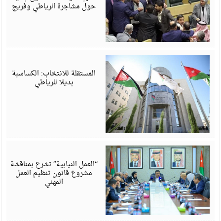
حول مشاجرة الرياطي وفريج
ي
6
المستقلة للانتخاب: الكساسبة
بديلا للرياطي
ي
6
“العمل النيابية” تشرع بمناقشة
مشروع قانون تنظيم العمل
المهني