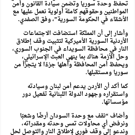
تحفظ وحدة سوريا وتضمن سيادة القانون وأمن
المواطنين وحقوقهم كاملة أولوية نعمل عليها مع
الأشقاء في الحكومة السورية”، وفق الصفدي.
وأشار إلى أن المملكة استضافت الاجتماعات
الأردنية السورية الأميركية لتثبيت وقف إطلاق
النار في محافظة السويداء في الجنوب السوري،
وحل الأزمة هناك بما ينهي العبث الإسرائيلي،
ويحفظ أمن المحافظة وأهلها جزءًا لا يتجزّأ من
سوريا ومستقبلها.
كما أكد أن الأردن يدعم أمن لبنان وسيادته
واستقراره وجهود الدولة اللبنانية تفعيل دور
مؤسساتها.
وأضاف “نقف مع وحدة السودان أرضًا وشعبًا
ونرفض أي محاولات تمس وحدته ومقدراته،
وندعو إلى وقف فوري لإطلاق النار والتوصل لحل