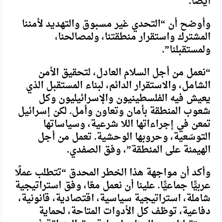
أيضًا.
وأوضح أن “التحدي غير مسبوق والتهديد لأمننا
المشترك واستقرار منطقتنا، ولمصالحنا،
ولمستقبلنا”.
“نعمل من أجل السلام العادل، لتحقيق الأمن
الشامل، والاستقرار الدائم، لبناء المستقبل الذي
يعيش فيه الفلسطينيون والإسرائيليون وكل
شعوب المنطقة بأمان وتعاون وأمل. لكن إسرائيل
تمعن في إجراءاتها اللا شرعية، وسياساتها
التوسّعية، وحروبها الوحشية. تعمل من أجل
الهيمنة على المنطقة”، وفق الصفدي.
وأكد أن مواجهة هذا الخطر المحدق “تتطلب عملًا
عربيًّا جماعيًّا. علينا أن نعمل معًا، وفق استراتيجية
شاملة، استراتيجية سياسية، اقتصادية، قانونية،
دفاعية، توظف كل الأدوات المتاحة، لحماية