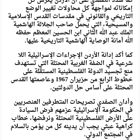
كما شدد الصفدي على أن الأردن يكرس كل
إمكاناته لمواجهة كل محاولات تغيير الوضع
التاريخي والقانوني في مقدسات القدس الإسلامية
والمسيحية، التي يحمل صاحب الجلالة الهاشمية
الملك عبد الله الثاني ابن الحسين المعظم حفظه
الله أمانة الوصاية الهاشمية التاريخية عليها.
كما أكد إدانة الأردن الإجراءات الإسرائيلية اللا
شرعية في الضفة الغربية المحتلة التي تستهدف
منع تجسيد الدولة الفلسطينية المستقلة على
خطوط الرابع من حزيران 1967 وعاصمتها القدس
المحتلة على أساس حل الدولتين.
وأدان الصفدي تصريحات المتطرفين العنصريين
في الحكومة الإسرائيلية عزمهم فرض السيادة
على الأرض الفلسطينية المحتلة ونرفضها، خطاب
كراهية عبثي يجب أن يدينه كل من يؤمن بالسلام
في المجتمع الدولي.