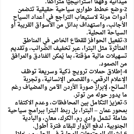
ميدانية وفهمًا استراتيجيًا متراكمًا.
2-وضع خطط طوارئ سياحية حقيقية تتضمن
أدوات مرنة لاستيعاب التراجع في أعداد السياح
الأجانب، واستهداف بدائل من الأسواق القريبة أو
السياحة المحلية.
3-تفعيل الحوافز للقطاع الخاص في المناطق
المتأثرة مثل البترا، عبر تخفيف الضرائب، وتقديم
تسهيلات مالية مؤقتة، بما يُمكن الفنادق والمرافق
من الصمود.
4-إطلاق حملات ترويج ذكية وسريعة توظف
الإعلام الرقمي، والقصص الإنسانية، وتجربة
السائح، لإبراز صورة الأردن الآمن والمضياف رغم
ما يدور حوله من توتر.
5-تعزيز التكامل بين المحافظات، وعدم الاكتفاء
بمحور عمان – البترا، بل ربط البترا ببرامج سياحية
شاملة تشمل وادي رم، الكرك، معان، والبادية
الجنوبية، لدفع الزوار للبقاء فترة أطول.
6-إشراك المجتمعات المحلية في الحل، من خلال