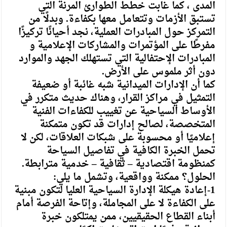
المدى ، كما غابت خطط الطوارئ المرنة التي
تستبق الأزمات وتتعامل معها بكفاءة. وبدلًا من
التمركز حول المبادرات العملية، نجد أحيانًا تركيزًا
مفرطًا على المؤتمرات والمشاركات الإعلامية و
المبادرات الإحتفالية التي تستهلك الجهد والموارد
دون أثر ملموس على الأرض.
كما أن الإدارات الميدانية شبه غائبة أو ضعيفة
التمثيل في مراكز القرار، وهناك حديث متكرر في
الأوساط السياحية عن تغييب للكفاءات الفنية
المتخصصة، لصالح إدارات قد تكون متمكنة
إعلاميًا أو محسوبة على شبكات العلاقات، لكن لا
تحمل الخبرة الكافية في تفاصيل السياحة
كمنظومة اقتصادية – ثقافية – خدمية مترابطة.
الحلول؟ ممكنة وواقعية، وتشمل ما يلي:
1-إعادة هيكلة الإدارة السياحية العليا لتكون مبنية
على الكفاءة لا على المجاملة، وإتاحة الفرصة أمام
أبناء القطاع الحقيقيين، ممن يمتلكون خبرة