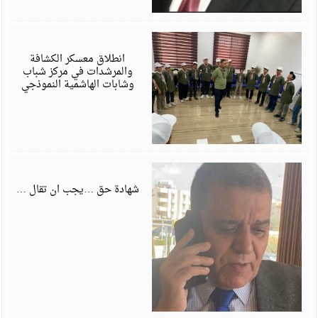
أ
6
انطلاق معسكر الكشافة
والمرشدات في مركز شباب
وشابات الهاشمية النموذجي
ي
6
شهادة حق …يجب ان تقال …