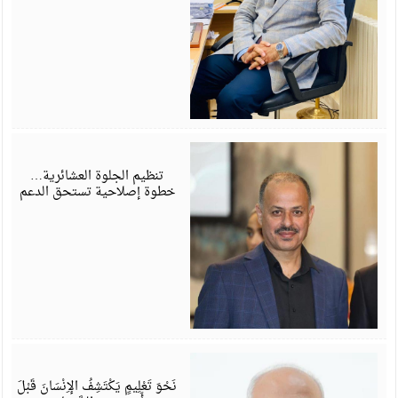
ي
6
تنظيم الجلوة العشائرية…
خطوة إصلاحية تستحق الدعم
ي
6
نَحْوَ تَعْلِيمٍ يَكْتَشِفُ الإِنْسَانَ قَبْلَ