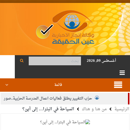
أغسطس 09, 2026
قائمة
حزب التغيير يطلق فعاليات اعمال المدرسة الحزبية..صور
الرئيسية
من هنا و هناك
السياحة في البترا… إلى أين؟
الجيش يفتح باب التجنيد لحملة البكالوريوس في الحقوق والقانون
بيان اجتماع عمّان:دعم الوصاية الهاشمية التاريخية على المقدسات