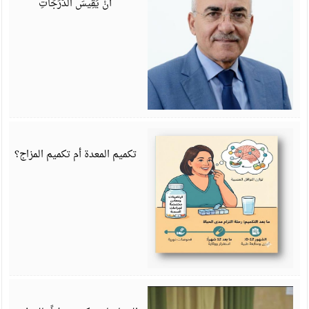
أَنْ يَقِيسَ الدَّرَجَاتِ
ي
6
تكميم المعدة أم تكميم المزاج؟
ي
6