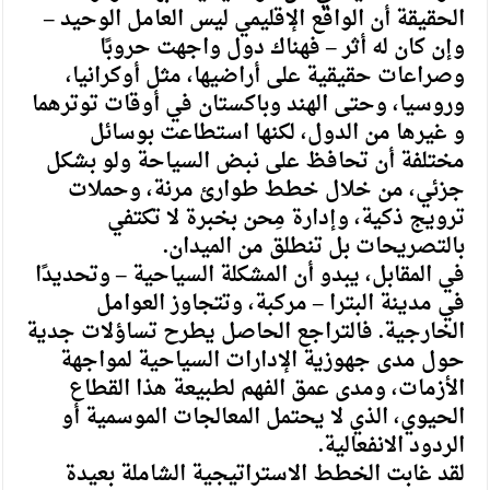
الحقيقة أن الواقع الإقليمي ليس العامل الوحيد –
وإن كان له أثر – فهناك دول واجهت حروبًا
وصراعات حقيقية على أراضيها، مثل أوكرانيا،
وروسيا، وحتى الهند وباكستان في أوقات توترهما
و غيرها من الدول، لكنها استطاعت بوسائل
مختلفة أن تحافظ على نبض السياحة ولو بشكل
جزئي، من خلال خطط طوارئ مرنة، وحملات
ترويج ذكية، وإدارة مِحن بخبرة لا تكتفي
بالتصريحات بل تنطلق من الميدان.
في المقابل، يبدو أن المشكلة السياحية – وتحديدًا
في مدينة البترا – مركبة، وتتجاوز العوامل
الخارجية. فالتراجع الحاصل يطرح تساؤلات جدية
حول مدى جهوزية الإدارات السياحية لمواجهة
الأزمات، ومدى عمق الفهم لطبيعة هذا القطاع
الحيوي، الذي لا يحتمل المعالجات الموسمية أو
الردود الانفعالية.
لقد غابت الخطط الاستراتيجية الشاملة بعيدة