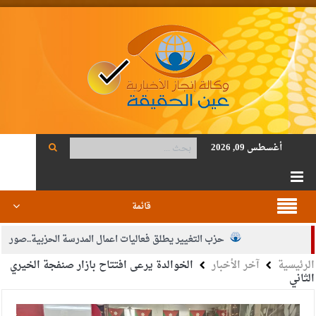
أغسطس 09, 2026
قائمة
حزب التغيير يطلق فعاليات اعمال المدرسة الحزبية..صور
الرئيسية
آخر الأخبار
الخوالدة يرعى افتتاح بازار صنفجة الخيري
الجيش يفتح باب التجنيد لحملة البكالوريوس في الحقوق والقانون
الثاني
بيان اجتماع عمّان:دعم الوصاية الهاشمية التاريخية على المقدسات