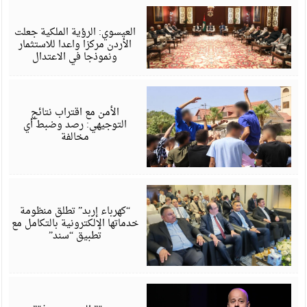
أ
6
العيسوي: الرؤية الملكية جعلت
الأردن مركزا واعدا للاستثمار
ونموذجا في الاعتدال
أ
6
الأمن مع اقتراب نتائج
التوجيهي: رصد وضبط أي
مخالفة
أ
6
“كهرباء إربد” تطلق منظومة
خدماتها الإلكترونية بالتكامل مع
تطبيق “سند”
أ
6