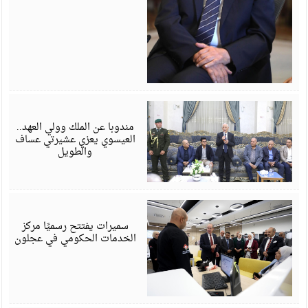
أ
6
مندوبا عن الملك وولي العهد..
العيسوي يعزي عشيرتي عساف
والطويل
أ
6
سميرات يفتتح رسميًا مركز
الخدمات الحكومي في عجلون