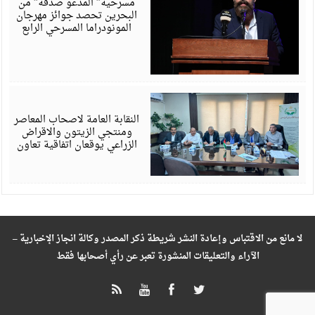
مسرحية” المدعو صدفة” من
البحرين تحصد جوائز مهرجان
المونودراما المسرحي الرابع
أ
6
النقابة العامة لاصحاب المعاصر
ومنتجي الزيتون والاقراض
الزراعي يوقعان اتفاقية تعاون
لا مانع من الاقتباس وإعادة النشر شريطة ذكر المصدر وكالة انجاز الإخبارية –
الآراء والتعليقات المنشورة تعبر عن رأي أصحابها فقط