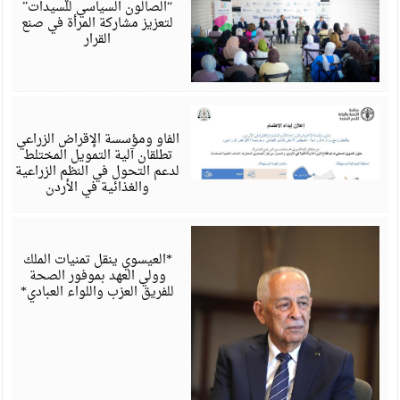
“الصالون السياسي للسيدات”
لتعزيز مشاركة المرأة في صنع
القرار
أ
6
الفاو ومؤسسة الإقراض الزراعي
تطلقان آلية التمويل المختلط
لدعم التحول في النظم الزراعية
والغذائية في الأردن
أ
6
*العيسوي ينقل تمنيات الملك
وولي العهد بموفور الصحة
للفريق العزب واللواء العبادي*