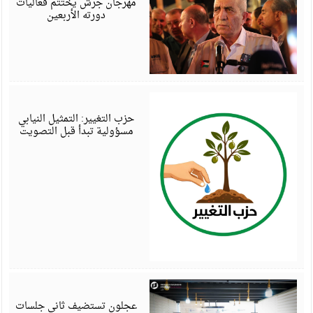
مهرجان جرش يختتم فعاليات
دورته الأربعين
أ
6
حزب التغيير: التمثيل النيابي
مسؤولية تبدأ قبل التصويت
أ
6
عجلون تستضيف ثاني جلسات