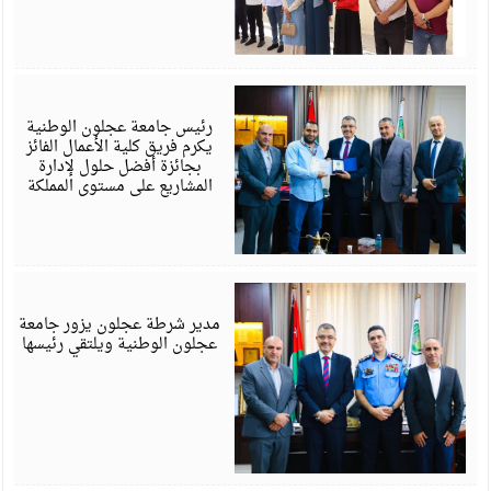
ي
6
رئيس جامعة عجلون الوطنية
يكرم فريق كلية الأعمال الفائز
بجائزة أفضل حلول لإدارة
المشاريع على مستوى المملكة
ي
6
مدير شرطة عجلون يزور جامعة
عجلون الوطنية ويلتقي رئيسها