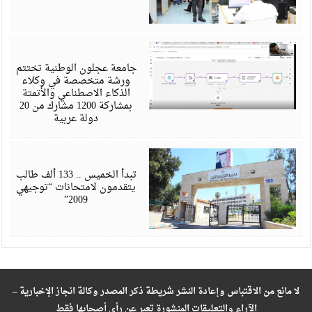
ي
6
جامعة عجلون الوطنية تختتم
ورشة متخصصة في وكلاء
الذكاء الاصطناعي والأتمتة
بمشاركة 1200 مشارك من 20
دولة عربية
ي
6
تبدأ الخميس .. 133 ألف طالب
يتقدمون لامتحانات “توجيهي
2009”
لا مانع من الاقتباس وإعادة النشر شريطة ذكر المصدر وكالة انجاز الإخبارية –
الآراء والتعليقات المنشورة تعبر عن رأي أصحابها فقط