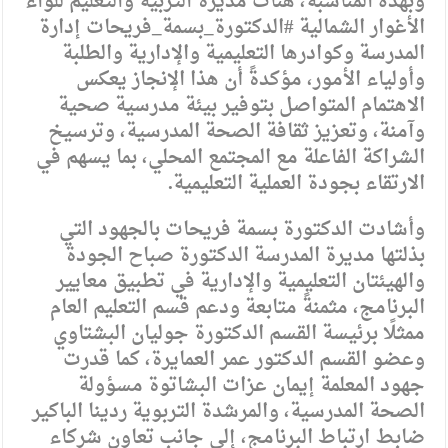
وبهذه المناسبة، هنأت مديرة التربية والتعليم للواء
الأغوار الشمالية #الدكتورة_بسمة_فريحات إدارة
المدرسة وكوادرها التعليمية والإدارية والطلبة
وأولياء الأمور، مؤكدةً أن هذا الإنجاز يعكس
الاهتمام المتواصل بتوفير بيئة مدرسية صحية
وآمنة، وتعزيز ثقافة الصحة المدرسية، وترسيخ
الشراكة الفاعلة مع المجتمع المحلي، بما يسهم في
الارتقاء بجودة العملية التعليمية.
وأشادت الدكتورة بسمة فريحات بالجهود التي
بذلتها مديرة المدرسة الدكتورة صباح الجودة
والهيئتان التعليمية والإدارية في تطبيق معايير
البرنامج، مثمنةً متابعة ودعم قسم التعليم العام
ممثلًا برئيسة القسم الدكتورة جوليان البشتاوي
وعضو القسم الدكتور عمر العمايرة، كما قدرت
جهود المعلمة إيمان عزات البشاتوة مسؤولة
الصحة المدرسية، والمرشدة التربوية ردينا الباكير
ضابط ارتباط البرنامج، إلى جانب تعاون شركاء