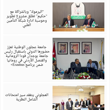
ي
6
“اليرموك” وبالشراكة مع
“حكيم” تطلق مشروع تطوير
وحوسبة ادارة شبكة التأمين
الطبي
ي
6
جامعة عجلون الوطنية تعزز
حضورها الدولي باستقبال رئيس
جامعة بوجدان فودا الرومانية
والقنصل الأردني في رومانيا
ضمن برنامج Erasmus+
ي
6
العجلوني يتفقد سير امتحانات
الشامل النظرية