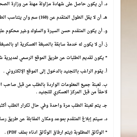
د. أن يكون حاصل على شهادة مزاولة مهنة من وزارة الصحة ا
هـ. أن لا يقل الطول المتقدم عن (160) سم وان يتناسب الطول مع الوزن .
و. أن يكون المتقدم حسن السيرة والسلوك وغير محكوم علي
ز. أن لا يكون له خدمة سابقة بالصبغة العسكرية او بالصبغة 
* يكون تقديم الطلبات عن طريق الموقع الرسمي لمديرية شؤون الأفراد/ المركز ا
أ. يقوم الراغب بالتجنيد بالدخول إلى الموقع الإلكتروني .
ب. تعبئة جميع المعلومات الواردة بالطلب من قبل صاحب ا
لاحقاً من قبل المركز العسكري للتجنيد .
جـ. يتم تعبئة الطلب مرة واحدة وفي حال تكرار الطلب أكثر
د. سيتم إبلاغ المتقدم بموعد ومكان المقابلة عن طريق رسالة نصية (SMS) على رقمي الهاتف والذي تم إدخالها
* الوثائق المطلوبة (يتم ارفاق الوثائق ادناه بملف PDF) .