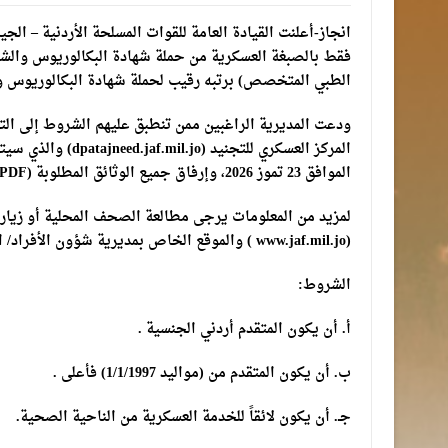
انجاز-أعلنت القيادة العامة للقوات المسلحة الأردنية – ال
فقط بالصبغة العسكرية من حملة شهادة البكالوريوس والش
الطبي المتخصص) برتبه رقيب لحملة شهادة البكالوريوس وب
ودعت المديرية الراغبين ممن تنطبق عليهم الشروط إلى الت
الموافق 23 تموز 2026، وإرفاق جميع الوثائق المطلوبة (PDF) وعلى ملف واحد.
لمزيد من المعلومات يرجى مطالعة الصحف المحلية أو زيارة ا
(www.jaf.mil.jo ) والموقع الخاص بمديرية شؤون الأفراد/ المركز العسكري للتجنيد (dpatajneed.jaf.mil.jo ) .
الشروط:
أ. أن يكون المتقدم أردني الجنسية .
ب. أن يكون المتقدم من (مواليد 1/1/1997) فأعلى .
جـ. أن يكون لائقاً للخدمة العسكرية من الناحية الصحية.