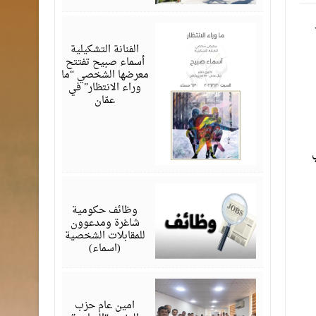
يونيو
12,
2026
الفنانة التشكيلية
أسماء صبيح تفتتح
معرضها الشخصي “ما
وراء الانتظار” في
عمّان
ي
يونيو
07,
2026
وظائف حكومية
شاغرة ومدعوون
للمقابلات الشخصية
(اسماء)
يونيو
06,
2026
امين عام حزب