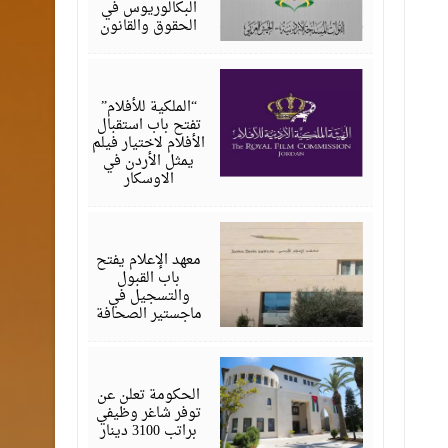
البكالوريوس في
الحقوق والقانون
يوليو
16,
2026
“الملكية للأفلام”
تفتح باب استقبال
الأفلام لاختيار فيلم
يمثل الأردن في
الاوسكار
يوليو
05,
2026
معهد الإعلام يفتح
باب القبول
والتسجيل في
ماجستير الصحافة
يوليو
05,
2026
الحكومة تعلن عن
توفر شاغر وظيفي
براتب 3100 دينار