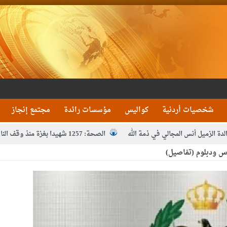
شخصيات أردنية
كواليس
مؤسسات رائدة
مجتمع إنجاز
لدة الزميل أنس المجالي في ذمة الله
الصحة: 1257 شهيدا بغزة منذ وقف النار
س ودبلوم (تفاصيل)
مدير مهرجان جرش.. نهج ميداني يؤمن بلغة الحوار والشراك