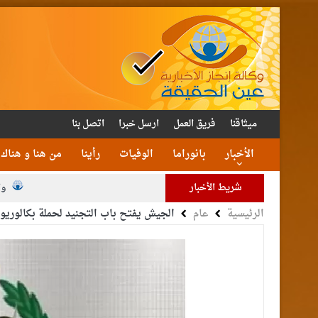
ميثاقنا
فريق العمل
ارسل خبرا
اتصل بنا
الأخبار
بانوراما
الوفيات
رأينا
من هنا و هناك
شريط الأخبار
وا
الرئيسية
عام
الجيش يفتح باب التجنيد لحملة بكالوريو