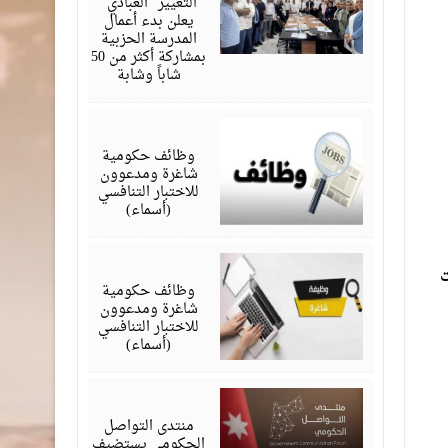
التغيير “العبادي”
يعلن بدء أعمال
المدرسة الحزبية
بمشاركة أكثر من 50
شاباً وشابة
أبريل
27,
2026
وظائف حكومية
شاغرة ومدعوون
للاختبار التنافسي
(أسماء)
أبريل
22,
ت
2026
وظائف حكومية
شاغرة ومدعوون
للاختبار التنافسي
(أسماء)
أبريل
13,
2026
منتدى التواصل
الحكومي يستضيف