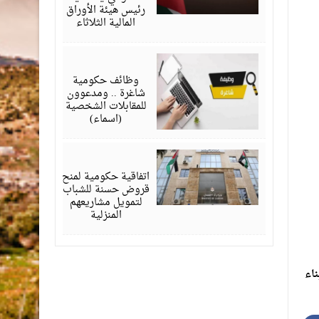
رئيس هيئة الأوراق
المالية الثلاثاء
أبريل
06,
2026
وظائف حكومية
شاغرة .. ومدعوون
للمقابلات الشخصية
(اسماء)
أبريل
04,
2026
اتفاقية حكومية لمنح
قروض حسنة للشباب
لتمويل مشاريعهم
المنزلية
ناء