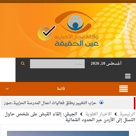
أغسطس 10, 2026
قائمة
حزب التغيير يطلق فعاليات اعمال المدرسة الحزبية..صور
الرئيسية
الاخبار العلوية
الجيش: إلقاء القبض على شخص حاول
الجيش يفتح باب التجنيد لحملة البكالوريوس في الحقوق والقانون
التسلل إلى الأردن عبر الحدود الشمالية
بيان اجتماع عمّان:دعم الوصاية الهاشمية التاريخية على المقدسات