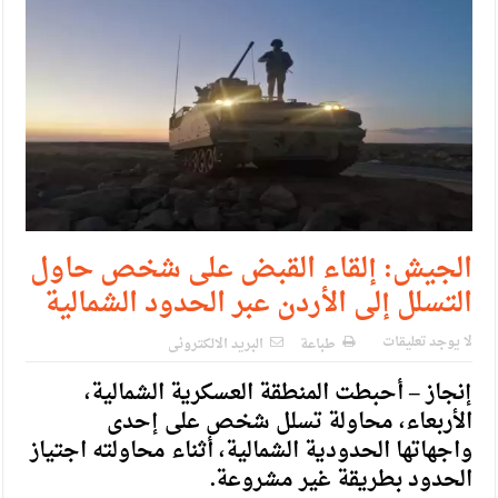
الإسلامية والمسيحية
الأمن يتلف 16 مليون حبة كبتاجون و1480 كغم مواد مخدرة
النواب يقر مشروع تعديل قانون الملكية العقارية
القاضي يلتقي رؤساء تحرير الصحف اليومية ويؤكد حرص مجلس
النواب على شراكة فاعلة مع الإعلام
دعوة المكلفين بخدمة العلم (الدفعة الثالثة) إلى مراجعة منصة خدمة
الجيش: إلقاء القبض على شخص حاول
العلم
التسلل إلى الأردن عبر الحدود الشمالية
الملك يلتقي مجموعة من رفاق السلاح
لا يوجد تعليقات
الملك يتلقى اتصالا هاتفيا من العاهل البحريني
طباعة
البريد الالكترونى
القاضي محمود أحمد فريحات.. مبارك ومزيدا من التوفيق
إنجاز – أحبطت المنطقة العسكرية الشمالية،
الأربعاء، محاولة تسلل شخص على إحدى
واجهاتها الحدودية الشمالية، أثناء محاولته اجتياز
الحدود بطريقة غير مشروعة.