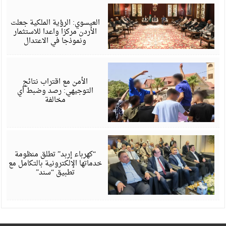
أ
6
العيسوي: الرؤية الملكية جعلت
الأردن مركزا واعدا للاستثمار
ونموذجا في الاعتدال
أ
6
الأمن مع اقتراب نتائج
التوجيهي: رصد وضبط أي
مخالفة
أ
6
“كهرباء إربد” تطلق منظومة
خدماتها الإلكترونية بالتكامل مع
تطبيق “سند”