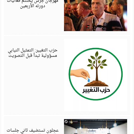
مهرجان جرش يختتم فعاليات
دورته الأربعين
أ
6
حزب التغيير: التمثيل النيابي
مسؤولية تبدأ قبل التصويت
أ
6
عجلون تستضيف ثاني جلسات