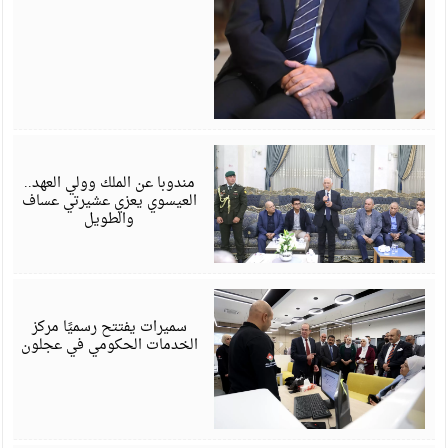
أ
6
مندوبا عن الملك وولي العهد..
العيسوي يعزي عشيرتي عساف
والطويل
أ
6
سميرات يفتتح رسميًا مركز
الخدمات الحكومي في عجلون