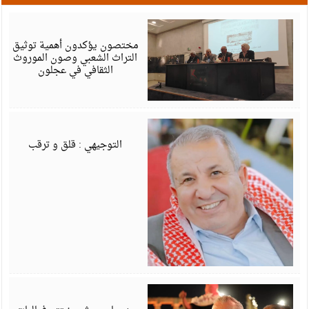
أ
6
مختصون يؤكدون أهمية توثيق
التراث الشعبي وصون الموروث
الثقافي في عجلون
أ
6
التوجيهي : قلق و ترقب
أ
6