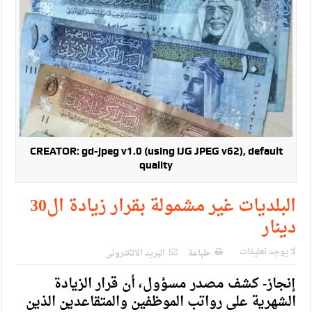
حزب التغيير يطلق فعاليات اعمال المدرسة الحزبية..صور
مدير مهرجان جرش.. نهج ميداني يؤمن بلغة الحوار والشراكة
CREATOR: gd-jpeg v1.0 (using IJG JPEG v62), default
quality
البلديات غير مشمولة بقرار زيادة ال30
دينار
لا يوجد تعليقات
طباعة
البريد الالكترونى
إنجاز- كشف مصدر مسؤول، أن قرار الزيادة
الشهرية على رواتب الموظفين والمتقاعدين الذين