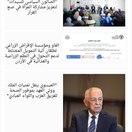
“الصالون السياسي للسيدات”
لتعزيز مشاركة المرأة في صنع
القرار
أ
6
الفاو ومؤسسة الإقراض الزراعي
تطلقان آلية التمويل المختلط
لدعم التحول في النظم الزراعية
والغذائية في الأردن
أ
6
*العيسوي ينقل تمنيات الملك
وولي العهد بموفور الصحة
للفريق العزب واللواء العبادي*