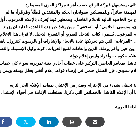
نة سائراً، وللممسكين بصولجان الحكم والمتنفذين مُطبِّلاً ومُزمِّراً، ما لم
ع عن الخاصية التالية للإعلام الفاشل، وتتمظهر فيما يُعرف بالإعلام المرعوب. أول
يون، بمسمى “اعلامي” أو “صحفي”. ومن يشذ عن هذه القاعدة، فعليه ان يزرع
لام المرعوب، يُسمون كتاب التدخل السريع أو التسرع الدخيل، لا فرق. هذا الإعلام
“الفزعات” التي يتم تحريكها عادة بالإيحاء والإشارات أو بالريموت كنترول، ناه
 بين حين وآخر يوظف الدين والعادات لقمع الحريات، كونه وكيل الإستبداد والفس
 الفاشل بمعايير الحاضر، التركيز على خطاب أحادي بغية تمريره، سواء كان خطاب
 عمودي، فإن الفشل حتمي في إرساء قواعد إعلام أفقي يحلل وينتقد ويبني رأي
ية تحظى بشىء من الإحترام وبقدر من الإعتبار، بمعايير الإعلام الحر النزيه
 أن الإعلام الفاشل بالخصائص التي ذكرنا، يستطيب الإقامة في أجواء الإستبداد