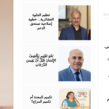
July
25,
2026
تنظيم الجلوة
No 
العشائرية… خطوة
إصلاحية تستحق
الدعم
ني،
July
25,
2026
نَحْوَ تَعْلِيمٍ يَكْتَشِفُ
ن
الإِنْسَانَ قَبْلَ أَنْ يَقِيسَ
الدَّرَجَاتِ
July
25,
2026
تكميم المعدة أم
م
تكميم المزاج؟