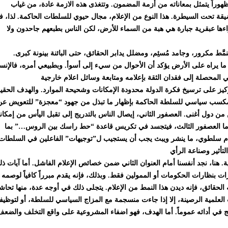
هوراً يتمثل بمعاناته من أزمة المضمون. وتتغذى هذه الازمة عادة، من غياب
قة تحت السيطرة. هذا النوع من الإعلام، مجال حيوي للسلطات الحاكمة. لذا، ف
راءها عبقرية جبارة هي هبة من السماء للأرض، لكن الناس بطبعهم جاحدون ولا
نمَّط مكرور، وجامد مُسئِم، ومضلل يدابر الحقائق، حتى البائنة بينونة كبرى.
 ما يراه على الأرض يؤكد أن الأحوال من سيء إلى أسوأ. وبطبيعي أمره، فالإنس
ركيز على ترسيخ فكرة الدولة محدودة الإمكانات وشحيحة الموارد. والهدف الحقي
يق مكسب سياسي للسلطة الحاكمة بإظهار ما تبذل من جهود “معجزة” للتعويض ع
ن دول أغنى. العصفور الثاني، إيصال الناس بالتدريج إلى تقبل اليأس من إمكان
 أما العصفور الثالث، فيتجسد في تكريس قاعدة “حط راسك بين الروس…” بما
إعلام سلطوي، ما ينشر ويبث يجب أن يستجيب ل”توجيهات” الفاعلين في السلطات
. هنا، نجد أنفسنا أمام العنوان الثاني ضمن خصائص الإعلام الفاشل. أما آيات ذل
ورات بنظارات الحكومات أو الممولين فقط. وبذلك، فإنه يقدم مبرراً كافياً لوصمه
ه الحقائق، فإنه ديدن هذا النمط من الإعلام. يتجلى ذلك في أوجه عدة، منها تحا
العلمية الرصينة، إلا إذا جاءت منسجمة مع المزاج السياسي للسلطة، أو لتوظيفه
ج في أدائه عموماً. أما الهدف، فهو اضفاء المشروعية على واقع التخلف والضعف