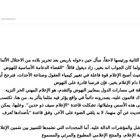
Comments
انية ورئيسها لاحقاً، سأل حين دخوله باريس بعد تحرير بلاده من الاحتلال الألما
لما كان الجواب انه بخير، زاد ديغول قائلاً: “القضاء الدعامة الأساسية للنهوض
يث أصبح الإعلام قوة فاعلة في تغيير كيمياء العقول وصناعة الأحداث، فنرجح أ
ارقة في مسارات الدول بمعايير النهوض والتقدم، هو الإعلام المهني الحر النزيه
ك قائمون عليه، يصدرونه دائماً في واقع يؤثر فيه مثلما يتأثر به. من هنا، تكتسب
على هذه الأسس ومثيلاتها، تشكلت قاعدة “الإعلام سيف ذو حدين”. وعليها، يمكن
حديث عن أي منهما، لا بد يلقي الضوء على الآخر، وفق قاعدة “بأضدادها تُعرف
 والمؤشرات الدالة عليه. أما المحددات التي نعتمدها للتمييز بين سَمين الإعلا