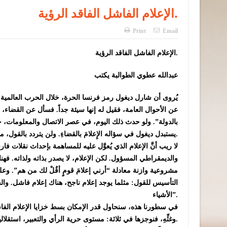
الإعلام الفاشل الفاقد الرؤية.
Print
Email
الإعلام الفاشل الفاقد الرؤية.
عبدالله عطوي الطوالبة يكتب
يُروى أن شارل ديغول رمز فرنسا الحرة، خلال الحرب العالمية الث
عن الأحوال العامة، فقيل له إنها سيئة جداً. فسأل عن القضاء، و
بالدولة”. ولو حدث ذلك اليوم، في عصر الاتصال والمعلومات، ح
يستبدل ديغول في سؤاله الإِعلامَ بالقضاءِ. ولن يتردد بالقول، ما دام الإعلام بخير، فإن فرنسا قادرة على النهوض.
لا ريب أنَّ الإعلام الذي يُعوَّل عليه للمساهمة بإحداث نقلات ف
والديمقراطي المسؤول. لكن الإعلام، لا يصدر بذاته ولذاته. فهنا
مشروعية وازنة معادلة “أرني إعلامَ قومٍ أقُلْ لك من هم”. و
التأسيس للقول: مثلما يوجد إعلام ناجح، هناك إعلام فاشل. وال
الأشياء”.
في سطورنا هذه، سنحاول قدر الإمكان بسط خزايا الإعلام الفاشل
وغثِّهِ، فنوجزها في ثلاثة: مستوى حرية الرأي والتعبير، استقلالية الإعلام، والمنتج الإعلامي المطبوع والمرئي والمسموع.