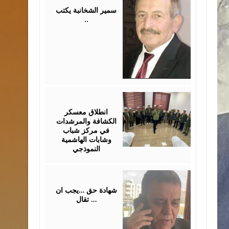
2026
سمير الشخانبة يكتب
..
August
01,
2026
انطلاق معسكر
الكشافة والمرشدات
في مركز شباب
وشابات الهاشمية
النموذجي
July
31,
2026
شهادة حق …يجب ان
تقال …