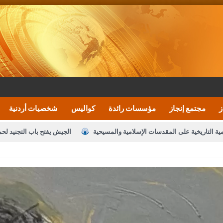
ز
مجتمع إنجاز
مؤسسات رائدة
كواليس
شخصيات أردنية
مية التاريخية على المقدسات الإسلامية والمسيحية
الجيش يفتح باب التجنيد لح
النواب يقر مشروع تعديل قانون الملكية العقارية
الأمن يتلف 16 مليون حبة كبتاجون و1480 كغم مواد مخدرة
نصة خدمة العلم
القاضي يلتقي رؤساء تحرير الصحف اليومية ويؤكد حرص مجلس ا
رك ومزيدا من التوفيق
الملك يتلقى اتصالا هاتفيا من العاهل البحريني
ا
عارف بيك 