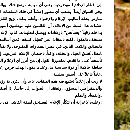
إن افتقار الإعلام للموضوعية، يعني أن مهنيته موضع شك، وبالتالي، يستسهل فبركة الواقع حسب أهواء مراكز القوى المسيطرة.
وفي السياق أيضاً، يصعب أن نتصور إعلاماً في فلك السلطات المهيم
تمارس بحقه أساليب الإرغام والإحتواء. وأظننا بذلك، نزيح القنا
علامات هذا النمط من الإعلام، أن القائمين عليه موظفون أمن
بداخله رقيباً “يستأنس” بارشاداته ويمتثل لتعليماته. كتاب الإع
يستخف بالعقول، لكنه بالمقابل غبي يَسهُل كشفه. فمن أساليبه، 
بالتحذلق والكذب البائن، في عصر السماوات المفتوحة. ولا يفتأ
ليظل غَسَقُ الجهل والتخلف واقباً. باختصار، الإعلام المرعوب إعلام حكومات وأفراد وليس إعلام دولة.
تأسيساً على ما تقدم، بمقدورنا القول إن من أبرز آي الإعلام
سلطة حاكمة أو قوة سياسية ما. وعندما يكون الهدف فرض إعلام
عاماً فاعلاً على أسس سليمة.
لا ريب أن إعلاماً تجتمع فيه هذه الصفات، لا بد وأن يكون بلا رؤ
والديمقراطي المسؤول. ونعتقد ان الصواب إلى جانبنا، إذا أضفنا
والفساد والظلم.
وعليه، لا غرابة أن يَتَكَثَّر الإعلام المستحق لصفة الفاشل في بلداننا العربية!