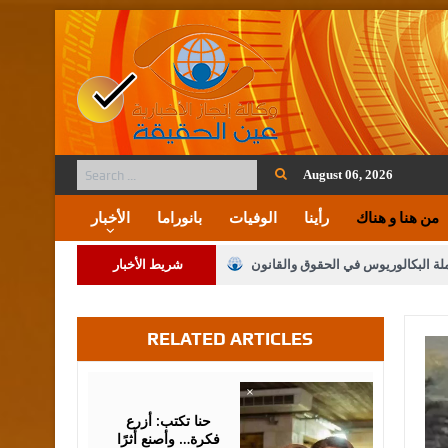
August 06, 2026
من هنا و هناك
رأينا
الوفيات
بانوراما
الأخبار
ملة البكالوريوس في الحقوق والقانون
شريط الأخبار
RELATED ARTICLES
لنواب على شراكة فاعلة مع الإعلام
لملك يلتقي مجموعة من رفاق السلاح
August
05,
2026
فريحات.. مبارك وبكم تزهو المناصب
حنا تكتب: أزرع
فكرة… وأصنع أثرًا