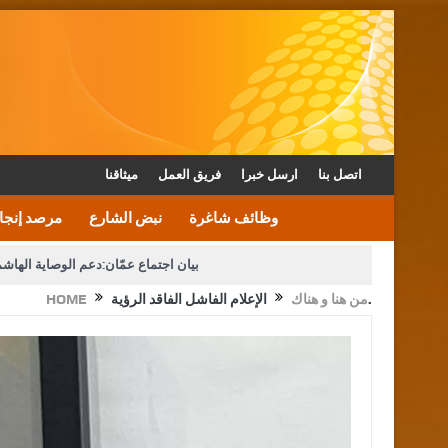
اتصل بنا
ارسل خبرا
فريق العمل
ميثاقنا
وظائف شاغرة
نبض الشارع
مرصد إنجا
بيان اجتماع عمّان:دعم الوصاية الهاش
الإعلام الفاشل الفاقد الرؤية.
من هنا و هناك
HOME
دعوة المكلفين بخدمة العلم (الدفعة الثالثة) إلى مراجعة م
القاضي محمود أحمد فريحات.. مبا