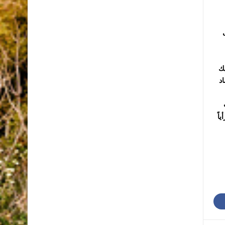
يك
اد
اً