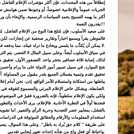
إنطلاقاً من هذه المحددات، فإن أكثر مؤشرات الإعلام الفاشل ظ
الحريات عموماً والإعلامية خصوصاً، أو وجودها ضمن هوامش ضي
أكثر ما يهمه التسبيح بحمد السياسات الرسمية، والإيحاء بأن و
يقدرون النعمة!!!
على صعيد الأسلوب، فإن مُنتَج هذا النوع من الإعلام الفاشل، مُ
فالموطن يقرأ ويسمع اخباراً وتقارير صحفية عن إنجازات، لكن
لا يمكن أن يُكذِّب ما يلمس ويخادع ما تراه عيناه، مما يدفعه في المحصلة إلى فقدان الثقة بإعلامه ومتابعة وسائل اعلام خارجية.
في سياق الأسلوب أيضاً، وعلى سبيل المثال لا الحصر، يتم الت
لذلك، إصابة ثلاثة عصافير بحجر واحد. العصفور الأول، تحق
شح الموارد، في سبيل تسيير أمور الدولة على ما يرام وأحسن م
تحقيق تقدم وتنمية يشملان الجميع بقدر مقبول من المساواة.
يباطنها من استكانة واستسلام للأمر الواقع. إذن، نحن أمام 
الضابطة، وبشكل خاص الإعلام المرئي والمسموع لتفوقه في التأثير وصناعة الرأي.
ولكي يكون الإعلام سلطوياً، فإنه بالضرورة فقيرٌ في الموضوعية
فنجدها أولاً في النظرة الأحادية. فالإعلام، يرى الأحداث والتط
بالفشل، بمعايير عصر التعددية وحرية الرأي والتعبير. اما تشوي
استخدام المعلومات والأرقام والحقائق الموثوقة في الدراسات 
على طريقة ” كلام حق يُراد به باطل”. وعلى هذا المنوال، ينس
واحباط أي فعلٍ واعٍ من شأنه إحداث تغيير إيجابي تقدمي.