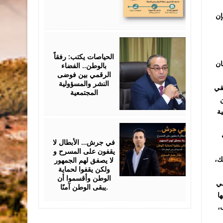
إن
July
25,
2026
الحياصات يكتب: رفقاً
ان
بالوطن.. الفضاء
الرقمي بين فوضى
النشر والمسؤولية
قي
المجتمعية
ن
ية
July
24,
2026
في جرش… الأبطال لا
يقفون على المسرح و
لا يصفق لهم الجمهور
ك،
ولكن يقفوا لحماية
الوطن وأقسموا أن
شي
يبقى الوطن آمنًا.
ا
،