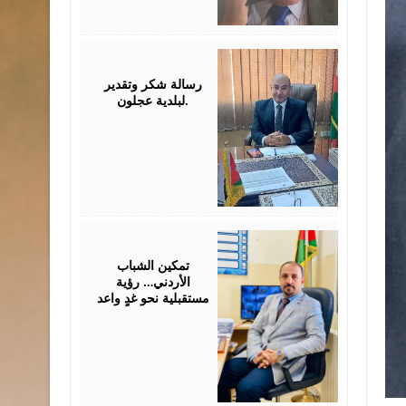
July
26,
2026
رسالة شكر وتقدير
لبلدية عجلون.
July
26,
2026
تمكين الشباب
الأردني… رؤية
مستقبلية نحو غدٍ واعد