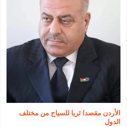
الإسلامية والمسيحية
الأمن يتلف 16 مليون حبة كبتاجون و1480 كغم مواد مخدرة
النواب يقر مشروع تعديل قانون الملكية العقارية
القاضي يلتقي رؤساء تحرير الصحف اليومية ويؤكد حرص مجلس النواب
على شراكة فاعلة مع الإعلام
دعوة المكلفين بخدمة العلم (الدفعة الثالثة) إلى مراجعة منصة خدمة
العلم
الملك يلتقي مجموعة من رفاق السلاح
الملك يتلقى اتصالا هاتفيا من العاهل البحريني
القاضي محمود أحمد فريحات.. مبارك ومزيدا من التوفيق
الأردن مقصدا ثريا للسياح من مختلف
الدول