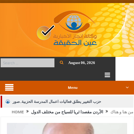
August 06, 2026
Menu
حزب التغيير يطلق فعاليات اعمال المدرسة الحزبية..صور
من هنا و هناك
الأردن مقصدا ثريا للسياح من مختلف الدول
HOME
الجيش يفتح باب التجنيد لحملة البكالوريوس في الحقوق والقانون
بيان اجتماع عمّان:دعم الوصاية الهاشمية التاريخية على المقدسات