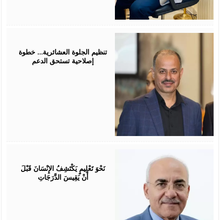
July
25,
2026
تنظيم الجلوة العشائرية… خطوة
إصلاحية تستحق الدعم
July
25,
2026
نَحْوَ تَعْلِيمٍ يَكْتَشِفُ الإِنْسَانَ قَبْلَ
أَنْ يَقِيسَ الدَّرَجَاتِ