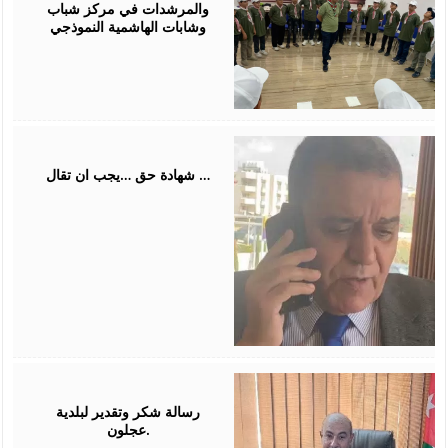
والمرشدات في مركز شباب
وشابات الهاشمية النموذجي
July
31,
2026
شهادة حق …يجب ان تقال …
July
26,
2026
رسالة شكر وتقدير لبلدية
عجلون.