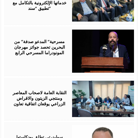
خدماتها الإلكترونية بالتكامل مع
تطبيق “سند”
August
06,
2026
مسرحية” المدعو صدفة” من
البحرين تحصد جوائز مهرجان
المونودراما المسرحي الرابع
August
05,
2026
النقابة العامة لاصحاب المعاصر
ومنتجي الزيتون والاقراض
الزراعي يوقعان اتفاقية تعاون
August
05,
2026
سوليدرتي تطلق بودكاستها