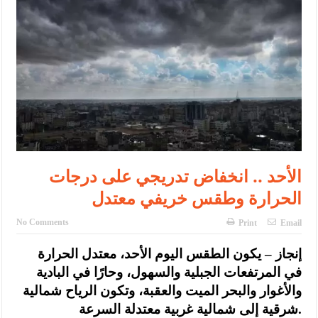
الإسلامية والمسيحية
الأمن يتلف 16 مليون حبة كبتاجون و1480 كغم مواد مخدرة
النواب يقر مشروع تعديل قانون الملكية العقارية
القاضي يلتقي رؤساء تحرير الصحف اليومية ويؤكد حرص مجلس النواب
على شراكة فاعلة مع الإعلام
دعوة المكلفين بخدمة العلم (الدفعة الثالثة) إلى مراجعة منصة خدمة
العلم
الأحد .. انخفاض تدريجي على درجات
الحرارة وطقس خريفي معتدل
الملك يلتقي مجموعة من رفاق السلاح
الملك يتلقى اتصالا هاتفيا من العاهل البحريني
No Comments
Print
Email
القاضي محمود أحمد فريحات.. مبارك ومزيدا من التوفيق
إنجاز – يكون الطقس اليوم الأحد، معتدل الحرارة
في المرتفعات الجبلية والسهول، وحارًا في البادية
والأغوار والبحر الميت والعقبة، وتكون الرياح شمالية
شرقية إلى شمالية غربية معتدلة السرعة.