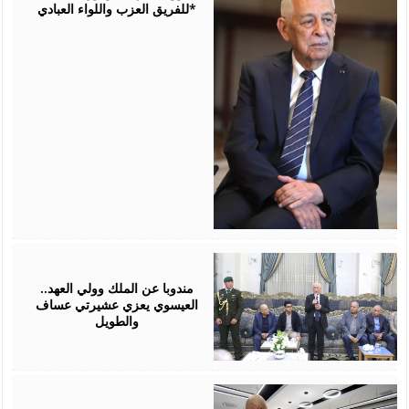
للفريق العزب واللواء العبادي*
August
06,
2026
مندوبا عن الملك وولي العهد..
العيسوي يعزي عشيرتي عساف
والطويل
August
06,