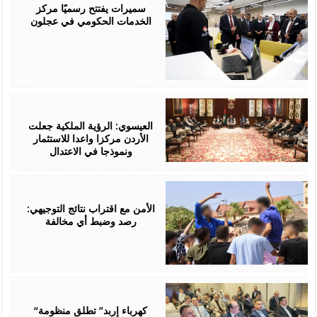
2026
سميرات يفتتح رسميًا مركز
الخدمات الحكومي في عجلون
August
06,
2026
العيسوي: الرؤية الملكية جعلت
الأردن مركزا واعدا للاستثمار
ونموذجا في الاعتدال
August
06,
2026
الأمن مع اقتراب نتائج التوجيهي:
رصد وضبط أي مخالفة
August
06,
2026
“كهرباء إربد” تطلق منظومة