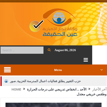
August 06, 2026
Menu
حزب التغيير يطلق فعاليات اعمال المدرسة الحزبية..صور
آخر الأخبار
الأحد .. انخفاض تدريجي على درجات الحرارة
HOME
الجيش يفتح باب التجنيد لحملة البكالوريوس في الحقوق والقانون
وطقس خريفي معتدل
بيان اجتماع عمّان:دعم الوصاية الهاشمية التاريخية على المقدسات