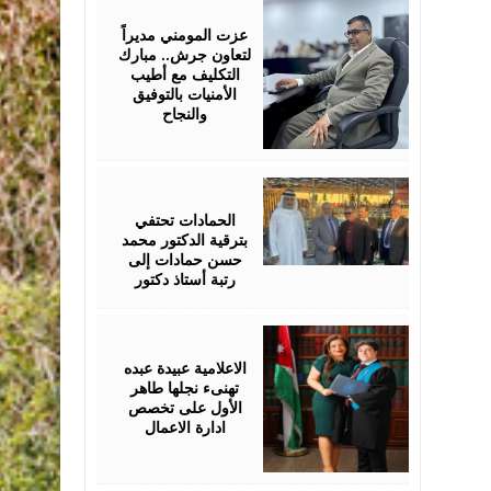
18,
2026
عزت المومني مديراً
لتعاون جرش.. مبارك
التكليف مع أطيب
الأمنيات بالتوفيق
والنجاح
July
17,
2026
الحمادات تحتفي
بترقية الدكتور محمد
حسن حمادات إلى
رتبة أستاذ دكتور
July
16,
2026
الاعلامية عبيدة عبده
تهنىء نجلها طاهر
الأول على تخصص
ادارة الاعمال