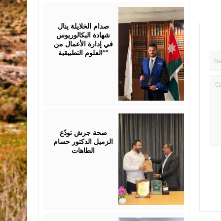
July
23,
2026
صدام الخلايلة ينال
شهادة البكالوريوس
في إدارة الأعمال من
“العلوم التطبيقية”
July
19,
2026
صحة جرش تودّع
الزميل الدكتور حسام
الطاهات
July