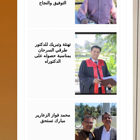
التوفيق والنجاح
August
03,
2026
تهنئة وتبريك للدكتور
طرقي السرحان
بمناسبة حصوله على
الدكتوراه
August
03,
2026
محمد فواز الزعارير
مبارك تستحق