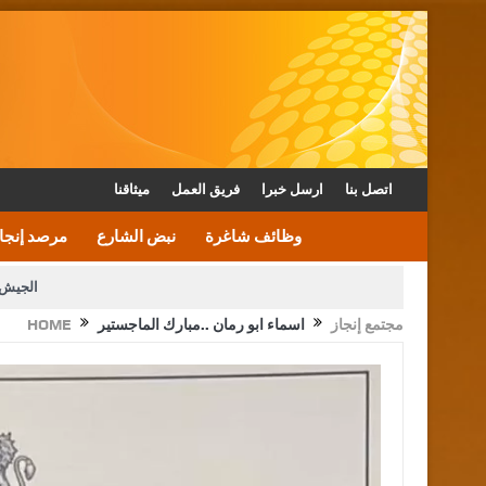
اتصل بنا
ارسل خبرا
فريق العمل
ميثاقنا
وظائف شاغرة
نبض الشارع
مرصد إنجا
الجيش 
مجتمع إنجاز
اسماء ابو رمان ..مبارك الماجستير
HOME
الأمن يتلف 16 مليون حبة كبتاجون و1480 كغم مواد مخدرة
القاضي يلتقي رؤساء تحرير الصح
الملك يتلقى اتصالا هاتفيا من العاهل البحريني