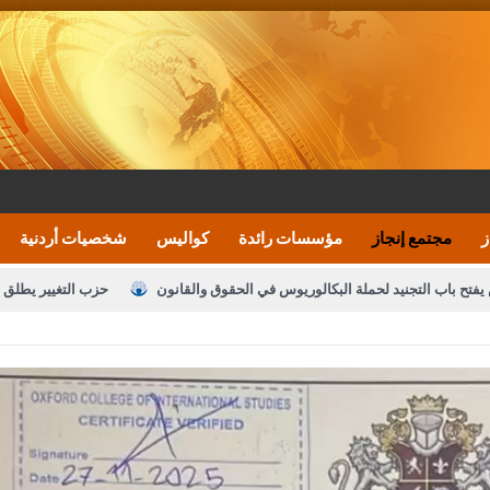
ز
مجتمع إنجاز
مؤسسات رائدة
كواليس
شخصيات أردنية
يفتح باب التجنيد لحملة البكالوريوس في الحقوق والقانون
حزب التغيير يطلق 
بيان اجتماع عمّان:دعم الوصاية الهاشمية التاريخي
ف اليومية ويؤكد حرص مجلس النواب على شراكة فاعلة مع الإعلام
النواب يقر
الملك يلتقي مجموعة من رفاق السلاح
دعوة المكلفين بخدمة العلم (الدفعة 
القاضي محمود أحمد