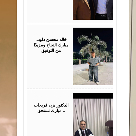
July
30,
2026
خالد محسن داود..
مبارك النجاح ومزيدًا
من التوفيق
July
28,
2026
الدكتور يزن فريحات
مبارك تستحق ..