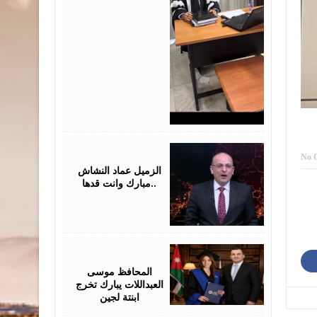
July
28,
No 
2026
الزميل عماد النشاش
..مبارك وانت قدها
July
24,
2026
المحافظ موسى
العبداللات يبارك تخرج
ابنتة لجين