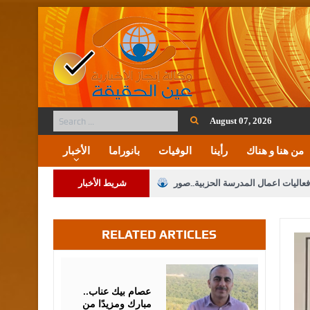
August 07, 2026
من هنا و هناك
رأينا
الوفيات
بانوراما
الأخبار
فعاليات اعمال المدرسة الحزبية..صور
شريط الأخبار
ة على المقدسات الإسلامية والمسيحية
RELATED ARTICLES
 مشروع تعديل قانون الملكية العقارية
الثالثة) إلى مراجعة منصة خدمة العلم
August
07,
2026
 فريحات.. مبارك ومزيدا من التوفيق
عصام بيك عناب..
مبارك ومزيدًا من