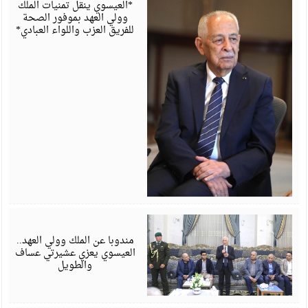
*العيسوي ينقل تمنيات الملك
وولي العهد بموفور الصحة
للفريق العزب واللواء العبادي*
أ
6
مندوبا عن الملك وولي العهد..
العيسوي يعزي عشيرتي عساف
والطويل