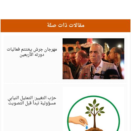
مقالات ذات صلة
أ
6
مهرجان جرش يختتم فعاليات
دورته الأربعين
أ
6
حزب التغيير: التمثيل النيابي
مسؤولية تبدأ قبل التصويت