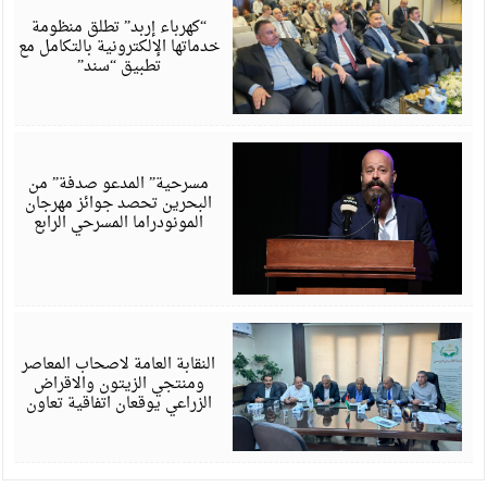
6
“كهرباء إربد” تطلق منظومة
خدماتها الإلكترونية بالتكامل مع
تطبيق “سند”
أ
6
مسرحية” المدعو صدفة” من
البحرين تحصد جوائز مهرجان
المونودراما المسرحي الرابع
أ
6
النقابة العامة لاصحاب المعاصر
ومنتجي الزيتون والاقراض
الزراعي يوقعان اتفاقية تعاون