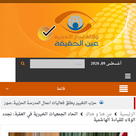
أغسطس 09, 2026
قائمة
حزب التغيير يطلق فعاليات اعمال المدرسة الحزبية..صور
الرئيسية
من هنا و هناك
اتحاد الجمعيات الخيرية في العقبة: نجدد
الجيش يفتح باب التجنيد لحملة البكالوريوس في الحقوق والقانون
الولاء للقيادة الهاشمية
بيان اجتماع عمّان:دعم الوصاية الهاشمية التاريخية على المقدسات