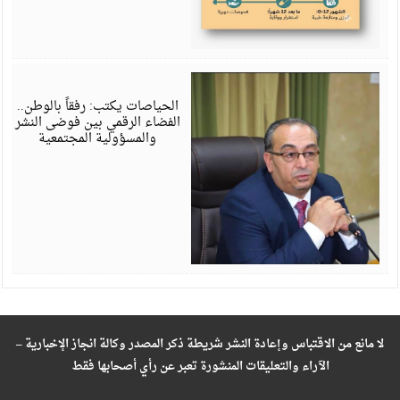
ي
6
الحياصات يكتب: رفقاً بالوطن..
الفضاء الرقمي بين فوضى النشر
والمسؤولية المجتمعية
لا مانع من الاقتباس وإعادة النشر شريطة ذكر المصدر وكالة انجاز الإخبارية –
الآراء والتعليقات المنشورة تعبر عن رأي أصحابها فقط