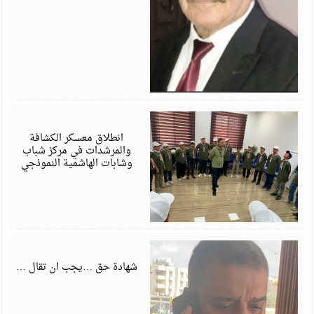
أ
6
انطلاق معسكر الكشافة
والمرشدات في مركز شباب
وشابات الهاشمية النموذجي
ي
6
شهادة حق …يجب ان تقال …