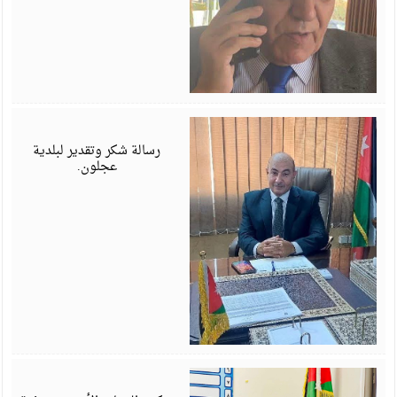
ي
6
رسالة شكر وتقدير لبلدية
عجلون.
ي
6