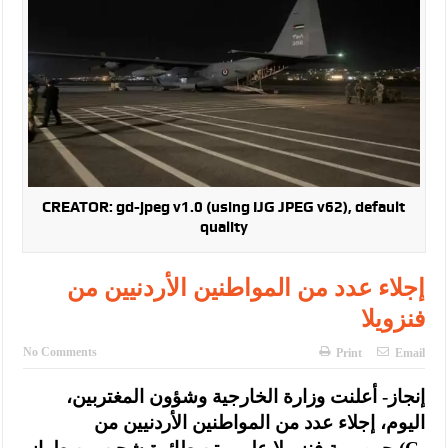
النواب يقر مشروع تعديل قانون الملكية العقارية
تشكيلات إدارية واسعة في الداخلية (اسماء)
القاضي يلتقي رؤساء تحرير الصحف اليومية ويؤكد حرص مجلس النواب
على شراكة فاعلة مع الإعلام
دعوة المكلفين بخدمة العلم (الدفعة الثالثة) إلى مراجعة منصة خدمة
العلم
CREATOR: gd-jpeg v1.0 (using IJG JPEG v62), default
quality
الملك يلتقي مجموعة من رفاق السلاح
الملك يتلقى اتصالا هاتفيا من العاهل البحريني
إجلاء عدد من المواطنين الأردنيين من
فنزويلا
القاضي محمود أحمد فريحات.. مبارك ومزيدا من التوفيق
عارف بيك فريحات.. مبارك وبكم تزهو المناصب
No Comments
Print
Email
إنجاز- أعلنت وزارة الخارجية وشؤون المغتربين،
اليوم، إجلاء عدد من المواطنين الأردنيين من