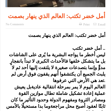
‏أمل خضر تكتب: العالم الذي ينهار بصمت
No Comments
Print
Email
‏أمل خضر تكتب: العالم الذي ينهار بصمت
‏أمل خضر تكتب ..
‏ليس أخطر ما يواجه البشرية ما يُرى على الشاشات
بل ما يتشكل خلفها فالأحداث الكبرى لا تبدأ بانفجارٍ
مدوٍّ وإنما بتصدعات صغيرة لا يلتفت إليها أحد ثم لا
يلبث الجميع أن يكتشفوا أنهم يقفون فوق أرض لم
تعد هي الأرض التي عرفوها.
‏العالم اليوم لا يمر بمرحلة انتقالية عاديةبل يعيش
عملية إعادة تشكيل شاملة تطال موازين القوة
ومصادر الثروة ومفهوم الدولة وحدود التأثير ما كان
ثابتًا لعقود أصبح محل مراجعةوما بدا مستحيلًا بالأمس