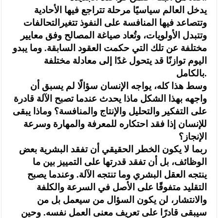
‏يدخل العالم سياسيًا مرحلة تتراجع فيها الأحادية
وتتصاعد فيها المنافسة على النفوذ تتغيرالتحالفات
وتتبدل الأولويات، وتُعاد صياغة المصالح وفق معايير
مختلفة عن تلك التي حكمت العقود السابقة. وما يبدو
اليوم توازنًا قد يتحول غدًا إلى معادلة مختلفة
بالكامل.
‏وسط هذا كله، يواجه الإنسان سؤالًا لم يسبق أن
واجهه بهذا الشكل ماذا يحدث عندما تصبح الآلة قادرة
على التفكير والتحليل والإنتاج والمنافسة؟ وماذا يبقى
للإنسان إذا فقد احتكاره للمعرفة والمهارة وسرعة
الإنجاز؟
‏ربما لا يكون الخطر الحقيقي أن تفقد البشرية بعض
الوظائف، بل أن تفقد قدرتها على التمييز بين ما
ينتجه العقل البشري وما تنتجه الآلة. وعندما يصبح
التقليد متفوقًا على الأصل في السرعة والكلفة
والانتشار، لن يكون السؤال من سيعمل بل من
سيبقى قادرًا على تعريف معنى العمل نفسه. وحين