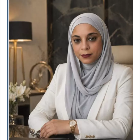
الإسلامية والمسيحية
الأمن يتلف 16 مليون حبة كبتاجون و1480 كغم مواد مخدرة
النواب يقر مشروع تعديل قانون الملكية العقارية
القاضي يلتقي رؤساء تحرير الصحف اليومية ويؤكد حرص مجلس النواب
على شراكة فاعلة مع الإعلام
دعوة المكلفين بخدمة العلم (الدفعة الثالثة) إلى مراجعة منصة خدمة
العلم
الملك يلتقي مجموعة من رفاق السلاح
الملك يتلقى اتصالا هاتفيا من العاهل البحريني
القاضي محمود أحمد فريحات.. مبارك ومزيدا من التوفيق