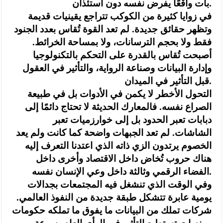
بات واقعًا يفرض نفسه دون استئذان.
‏في زوايا كثيرة من الكوكب تتراجع يقينيات قديمة
وتظهر حقائق جديدة. لم تعد القوة تُقاس بعدد الجنود
فقط ولا بحجم الترسانات، ولا بمساحة الخرائط.
أصبحت تُقاس بالقدرة على التحكم بالتكنولوجيا
وإدارة البيانات وصناعة الرواية، والتأثير في العقول
قبل التأثير في الميدان.
‏التحول الأخطر لا يكمن في الأدوات بل في طبيعة
الصراع نفسه. فالمعارك الحديثة لا تحتاج دائمًا إلى
دبابات تعبر الحدود بل إلى خوارزميات تعبر
الشاشات. لم تعد الجبهات واضحة كما كانت ولم يعد
الخصوم يرتدون الزي ذاته الذي اعتدنا التعرف إليه
هناك حروب تُخاض داخل الاقتصاد وأخرى داخل
الفضاء الرقمي وثالثة داخل وعي الإنسان نفسه.
‏وفي الوقت الذي تنشغل فيه المجتمعات بجدالات
يومية عابرة تتشكل طبقة جديدة من النفوذ العالمي.
شركات تملك من البيانات ما يفوق ما تملكه حكومات