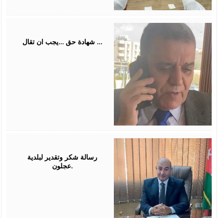
July
31,
2026
شهادة حق …يجب ان تقال …
July
26,
2026
رسالة شكر وتقدير لبلدية
عجلون.