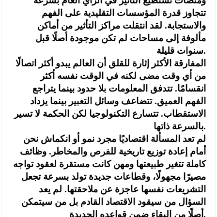
ومنصات تستطيع التأثير في الرأي العام بسرعة
تتجاوز قدرة المؤسسات التقليدية على الفهم
والاستجابة. لقد انتقلت مراكز التأثير من أماكن
مألوفة إلى مساحات لم تكن موجودة أصلًا قبل
سنوات قليلة.
‏المفارقة الأكثر إثارة للقلق أن العالم يبدو أكثر اتصالًا
من أي وقت مضى لكنه في الوقت نفسه أكثر
انقسامًا. تتدفق المعلومات بلا حدود بينما يتراجع
الفهم العميق. تتضاعف وسائل التعبير بينما يزداد
الاستقطاب. تتسارع التكنولوجيا لكن الحكمة لا تسير
بالسرعة ذاتها.
‏لم تعد المسألة اقتصاديًا مجرد نمو أو انكماش نحن
أمام إعادة توزيع تاريخية للفرص والمخاطر. وظائف
كاملة تتغير طبيعتها ومهن كانت مستقرة لعقود تواجه
مصيرًا مجهولًا، وقطاعات جديدة تولد بسرعة تجعل
التشريعات نفسها عاجزة عن ملاحقتها. لم يعد
السؤال من سيقود الاقتصاد القادم بل من سيتمكن
أصلًا من البقاء ضمن قواعده الجديدة.