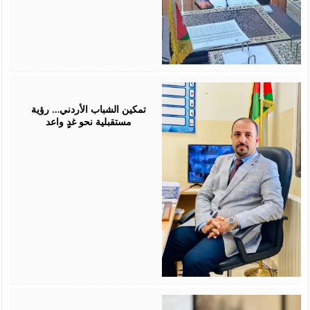
July
26,
2026
تمكين الشباب الأردني… رؤية
مستقبلية نحو غدٍ واعد
July
25,