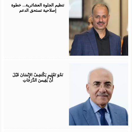
2026
تنظيم الجلوة العشائرية… خطوة
إصلاحية تستحق الدعم
July
25,
2026
نَحْوَ تَعْلِيمٍ يَكْتَشِفُ الإِنْسَانَ قَبْلَ
أَنْ يَقِيسَ الدَّرَجَاتِ