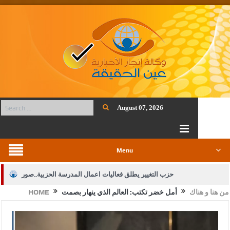
August 07, 2026
Menu
حزب التغيير يطلق فعاليات اعمال المدرسة الحزبية..صور
من هنا و هناك
‏أمل خضر تكتب: العالم الذي ينهار بصمت
HOME
الجيش يفتح باب التجنيد لحملة البكالوريوس في الحقوق والقانون
بيان اجتماع عمّان:دعم الوصاية الهاشمية التاريخية على المقدسات