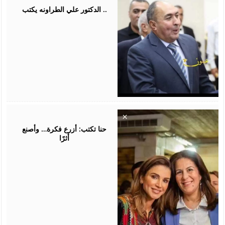
2026
الدكتور علي الطراونه يكتب ..
August
05,
2026
حنا تكتب: أزرع فكرة… وأصنع
أثرًا