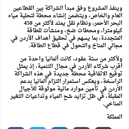
وينفذ المشروع وفق مبدأ الشراكة بين القطاعين
العام والخاص، ويتضمن إنشاء محطة لتحلية مياه
البحر الأحمر، ونظام نقل يمتد لأكثر من 450
كيلومترا، ومحطات ضخ، ومنشآت للطاقة
المتجددة، بما يسهم في تحقيق أهداف الأردن في
مجالي المناخ والتحول في قطاع الطاقة.
ولأكثر من ستة عقود، كانت ألمانيا واحدة من
أقرب شركاء الأردن في مجال التنمية، إذ يمثل
توقيع الاتفاقية محطة جديدة في هذه الشراكة
الراسخة، ويعكس استمرار التزام ألمانيا بدعم
الأردن في تأمين موارد مائية موثوقة للأجيال
المقبلة، في ظل تزايد شح المياه وتداعيات التغير
المناخي.
المملكة