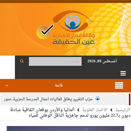
أغسطس 09, 2026
قائمة
حزب التغيير يطلق فعاليات اعمال المدرسة الحزبية..صور
الرئيسية
الاخبار العلوية
ألمانيا والأردن يوقعان اتفاقية مبادلة
الجيش يفتح باب التجنيد لحملة البكالوريوس في الحقوق والقانون
ديون بـ22.7 مليون يورو لدعم جاهزية الناقل الوطني للمياه
بيان اجتماع عمّان:دعم الوصاية الهاشمية التاريخية على المقدسات