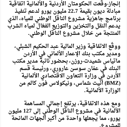
إنجاز-وقّعت الحكومتان الأردنية والألمانية اتفاقية
مبادلة ديون بقيمة 22.7 مليون يورو لدعم تنفيذ
برنامج جاهزية مشروع الناقل الوطني للمياه، الذي
يدعم النقل والتخزين والتوزيع الفعّال لمياه الشرب
المنتجة من خلال مشروع الناقل الوطني.
ووقّع الاتفاقية وزير المالية عبد الحكيم الشبلي،
ومدير مكتب بنك الإعمار الألماني في الأردن
ماتياس شميدت-روزن، بحضور نائبة مدير مكتب
البنك في عمّان سوسن عاروري، ورئيسة قسم
الأردن في وزارة التعاون الاقتصادي الألمانية
(BMZ) أنيت شماس، ونيكولاس فون كالم من
الوزارة الألمانية.
ومع هذه الاتفاقية، يرتفع إجمالي المساهمة
الألمانية في مشروع الناقل الوطني إلى 127 مليون
يورو، مما يجعلها واحدة من أكبر الجهات المانحة
للمشروع.