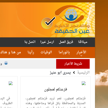
ميثاقنا
فريق العمل
ارسل خبرا
اتصل بنا
الأخبار
بانوراما
الوفيات
رأينا
من هنا و هناك
شريط الأخبار
وا
الرئيسية
يسرى ابو عنيز
فزعتكم لعجلون
فزعتكم لعجلون، نعم نريد فزعتكم لعجلون،
في البدا
المدينة والمحافظة بكل قراها ومناطقها، وهذه
الظروف ال