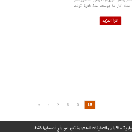
خدم رئيس الوزراء الأردني الدكتور عمر
م عمله كل ما بوسعه منذ فترة توليه
اقرأ المزيد
«
‹
7
8
9
10
بارية – الآراء والتعليقات المنشورة تعبر عن رأي أصحابها فقط