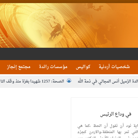
شخصيات أردنية
كواليس
مؤسسات رائدة
مجتمع إنجاز
لدة الزميل أنس المجالي في ذمة الله
الصحة: 1257 شهيدا بغزة منذ وقف النار
مدير مهرجان جرش.. نهج ميداني يؤمن بلغة الحوار والشراك
في وداع الرئيس
ية نود أن نقول أن الحظ ،كما هي
تي تمر بها المنطقة،والاردن كجزء