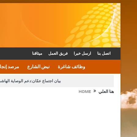
اتصل بنا
ارسل خبرا
فريق العمل
ميثاقنا
وظائف شاغرة
نبض الشارع
مرصد إنجا
بيان اجتماع عمّان:دعم الوصاية الهاش
هنا العلي
HOME
دعوة المكلفين بخدمة العلم (الدفعة الثالثة) إلى مراجعة م
القاضي محمود أحمد فريحات.. مبا