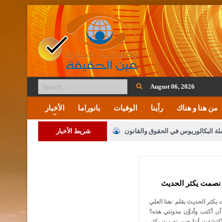
August 06, 2026
من هنا و هناك
رأينا
الوفيات
بانوراما
الأخبار
ملة البكالوريوس في الحقوق والقانون
شريط الأخبار
لنواب على شراكة فاعلة مع الإعلام
نصمت يكثر الحديث
لملك يلتقي مجموعة من رفاق السلاح
كثر الحديث بقلم :هنا العلي
فريحات.. مبارك وبكم تزهو المناصب
 أن أكتب وأدوِّن مدونتي هذه؟
اكتشفت أننا حين نصمت يكثر