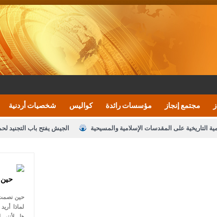
ز
مجتمع إنجاز
مؤسسات رائدة
كواليس
شخصيات أردنية
مية التاريخية على المقدسات الإسلامية والمسيحية
الجيش يفتح باب التجنيد لح
النواب يقر مشروع تعديل قانون الملكية العقارية
الأمن يتلف 16 مليون حبة كبتاجون و1480 كغم مواد مخدرة
نصة خدمة العلم
القاضي يلتقي رؤساء تحرير الصحف اليومية ويؤكد حرص مجلس ا
حين 
رك ومزيدا من التوفيق
الملك يتلقى اتصالا هاتفيا من العاهل البحريني
ا
حين نصمت ي
عارف بيك 
لماذا أريد
هل لأنني 