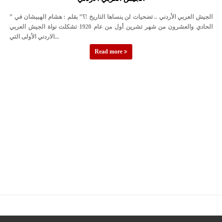
الأمن يتلف 16 مليون حبة كبتاجون و1480 كغم مواد مخدرة
” الجيش العربي الأردني .. تضحيات لن ينساها التاريخ !؟” بقلم : هشام الهبيشان في
النواب يقر مشروع تعديل قانون الملكية العقارية
الحادي والعشرون من شهر تشرين أول من عام 1920 تشكلت نواة الجيش العربي
الاردني الأولى التي...
القاضي يلتقي رؤساء تحرير الصحف اليومية ويؤكد حرص مجلس النواب
Read more
على شراكة فاعلة مع الإعلام
دعوة المكلفين بخدمة العلم (الدفعة الثالثة) إلى مراجعة منصة خدمة
العلم
الملك يلتقي مجموعة من رفاق السلاح
الملك يتلقى اتصالا هاتفيا من العاهل البحريني
القاضي محمود أحمد فريحات.. مبارك ومزيدا من التوفيق
عارف بيك فريحات.. مبارك وبكم تزهو المناصب