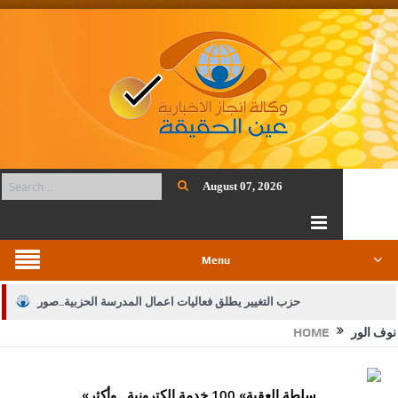
August 07, 2026
Menu
حزب التغيير يطلق فعاليات اعمال المدرسة الحزبية..صور
نوف الور
HOME
الجيش يفتح باب التجنيد لحملة البكالوريوس في الحقوق والقانون
بيان اجتماع عمّان:دعم الوصاية الهاشمية التاريخية على المقدسات
«سلطة العقبة» 100 خدمة إلكترونية.. وأكثر