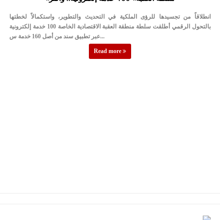
الإسلامية والمسيحية
انطلاقاً من تجسيدها للرؤى الملكية في التحديث والتطوير، واستكمالاً لخطتها
الأمن يتلف 16 مليون حبة كبتاجون و1480 كغم مواد مخدرة
بالتحول الرقمي أطلقت سلطة منطقة العقبة الاقتصادية الخاصة 100 خدمة إلكترونية
عبر تطبيق سند من أصل 160 خدمة س...
النواب يقر مشروع تعديل قانون الملكية العقارية
Read more
القاضي يلتقي رؤساء تحرير الصحف اليومية ويؤكد حرص مجلس النواب
على شراكة فاعلة مع الإعلام
دعوة المكلفين بخدمة العلم (الدفعة الثالثة) إلى مراجعة منصة خدمة
العلم
الملك يلتقي مجموعة من رفاق السلاح
الملك يتلقى اتصالا هاتفيا من العاهل البحريني
القاضي محمود أحمد فريحات.. مبارك ومزيدا من التوفيق