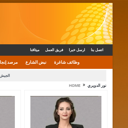
اتصل بنا
ارسل خبرا
فريق العمل
ميثاقنا
وظائف شاغرة
نبض الشارع
مرصد إنجا
الجيش 
نور الدويري
HOME
الأمن يتلف 16 مليون حبة كبتاجون و1480 كغم مواد مخدرة
القاضي يلتقي رؤساء تحرير الصح
الملك يتلقى اتصالا هاتفيا من العاهل البحريني