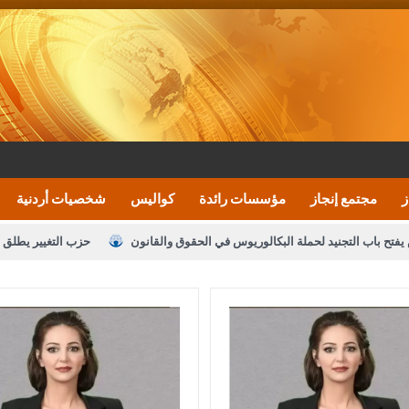
ز
مجتمع إنجاز
مؤسسات رائدة
كواليس
شخصيات أردنية
يفتح باب التجنيد لحملة البكالوريوس في الحقوق والقانون
حزب التغيير يطلق 
بيان اجتماع عمّان:دعم الوصاية الهاشمية التاريخي
ف اليومية ويؤكد حرص مجلس النواب على شراكة فاعلة مع الإعلام
النواب يقر
الملك يلتقي مجموعة من رفاق السلاح
دعوة المكلفين بخدمة العلم (الدفعة 
القاضي محمود أحمد