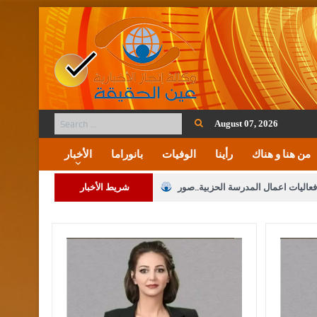
August 07, 2026
من هنا و هناك
رأينا
الوفيات
بانوراما
الأخبار
فعاليات اعمال المدرسة الحزبية..صور
شريط الأخبار
ة على المقدسات الإسلامية والمسيحية
 مشروع تعديل قانون الملكية العقارية
الثالثة) إلى مراجعة منصة خدمة العلم
 فريحات.. مبارك ومزيدا من التوفيق