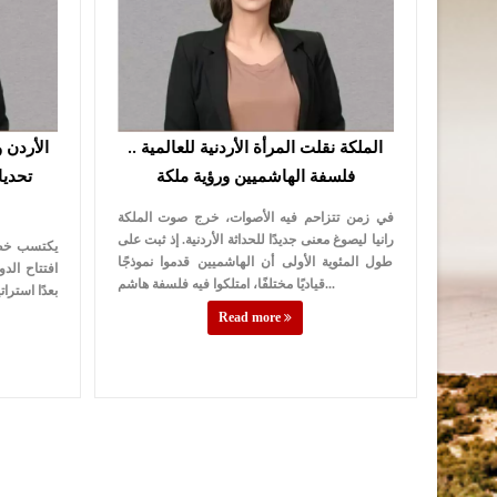
الملكة نقلت المرأة الأردنية للعالمية ..
الأردن 
فلسفة الهاشميين ورؤية ملكة
تحديا
في زمن تتزاحم فيه الأصوات، خرج صوت الملكة
رانيا ليصوغ معنى جديدًا للحداثة الأردنية. إذ ثبت على
يكتسب خطاب
طول المئوية الأولى أن الهاشميين قدموا نموذجًا
افتتاح الدو
قياديًا مختلفًا، امتلكوا فيه فلسفة هاشم...
بعدًا استرا
Read more