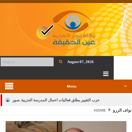
August 07, 2026
Menu
حزب التغيير يطلق فعاليات اعمال المدرسة الحزبية..صور
نواف الزرو
HOME
الجيش يفتح باب التجنيد لحملة البكالوريوس في الحقوق والقانون
بيان اجتماع عمّان:دعم الوصاية الهاشمية التاريخية على المقدسات