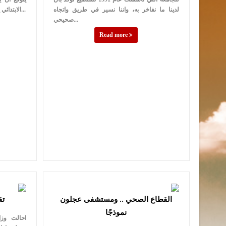
لدينا ما نفاخر به، واننا نسير في طريق واتجاه
الابتدائي يتجاوز الـ 200 الف طالبة وطالبة اضف له...
صحيحي...
Read more
القطاع الصحي .. ومستشفى عجلون
تق
نموذجًا
احالت وزار