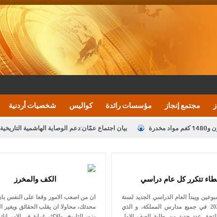
ز
مجتمع إنجاز
مؤسسات رائدة
كواليس
شخصيات أردنية
بيان اجتماع عمّان:دعم الوصاية الهاشمية التاريخي
تشكيلات إدارية واسعة في الداخلية (اسماء)
النواب يقر
نصة خدمة العلم
القاضي يلتقي رؤساء تحرير الصحف اليومية ويؤكد حرص مجلس ا
طاء تتكرر كل عام دراسي
الكف والمخرز
رك ومزيدا من التوفيق
الملك يتلقى اتصالا هاتفيا من العاهل البحريني
ا
وعين ويبدأ العام الدراسي الجديد لسنة
ان من اصعب الامور وقعا على النفس با
عارف بيك 
2019 و 2020 في جميع مدارس المملكة، و الذي
محدثك، محاولا ان يقلب الحقائق ويغير الو
يلتحق عدد جديد من طلبة الصف الاول
يزور التاريخ، والاكثر غرابة في الامر انك 