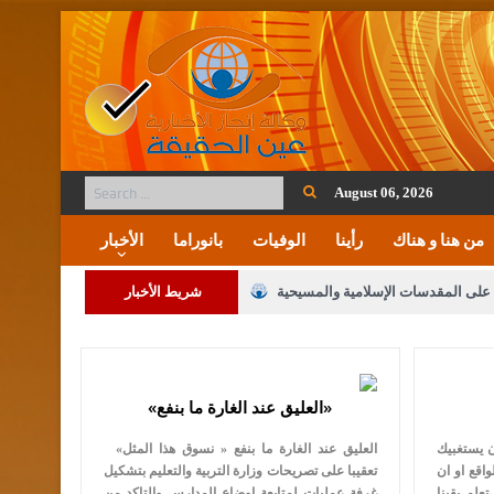
August 06, 2026
من هنا و هناك
رأينا
الوفيات
بانوراما
الأخبار
ة على المقدسات الإسلامية والمسيحية
شريط الأخبار
 مشروع تعديل قانون الملكية العقارية
لنواب على شراكة فاعلة مع الإعلام
«العليق عند الغارة ما بنفع»
لملك يلتقي مجموعة من رفاق السلاح
ن يستغبيك
«العليق عند الغارة ما بنفع « نسوق هذا المثل
فريحات.. مبارك وبكم تزهو المناصب
اقع او ان
تعقيبا على تصريحات وزارة التربية والتعليم بتشكيل
تعلم يقبنا
غرفة عمليات لمتابعة اوضاع المدارس والتاكد من