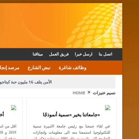
اتصل بنا
ارسل خبرا
فريق العمل
ميثاقنا
وظائف شاغرة
نبض الشارع
مرصد إنجا
الأمن يتلف 16 مليون حبة كبتاجون و1480 كغم مواد مخدرة
نسيم عنيزات
HOME
دعوة المكلفين بخدمة العلم (الدفعة الثالثة) إلى مراجعة م
جامعاتنا بخير «سمية أنموذجًا»
أخ
القاضي محمود أحمد فريحات.. مبا
في لقاء جمعنا مع رئيس جامعة الاميرة سمية
اقل من اسب
للتكنولوجيا استمعنا منه الى معلومات وانجازات
للجامعة التي تاسست عام 1991 نستطيع نؤكد بان
يتوقع ان 