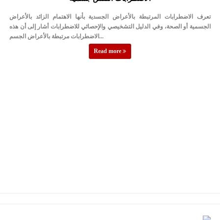
الأمن يتلف 16 مليون حبة كبتاجون و1480 كغم مواد مخدرة
تعرف الاضطرابات المرتبطة بالأعراض الجسدية بأنها الاهتمام الزائد بالأعراض
النواب يقر مشروع تعديل قانون الملكية العقارية
الجسمية أو الصحة، وفي الدليل التشخيصي والإحصائي للاضطرابات أشار إلى أن هذه
الاضطرابات مرتبطة بالأعراض الجسم...
القاضي يلتقي رؤساء تحرير الصحف اليومية ويؤكد حرص مجلس النواب
Read more
على شراكة فاعلة مع الإعلام
دعوة المكلفين بخدمة العلم (الدفعة الثالثة) إلى مراجعة منصة خدمة
العلم
الملك يلتقي مجموعة من رفاق السلاح
الملك يتلقى اتصالا هاتفيا من العاهل البحريني
القاضي محمود أحمد فريحات.. مبارك ومزيدا من التوفيق
عارف بيك فريحات.. مبارك وبكم تزهو المناصب