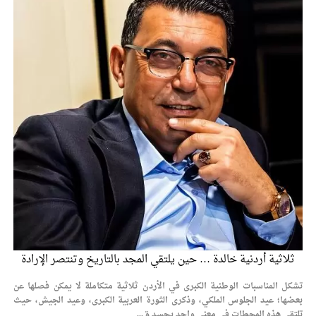
الإسلامية والمسيحية
الأمن يتلف 16 مليون حبة كبتاجون و1480 كغم مواد مخدرة
النواب يقر مشروع تعديل قانون الملكية العقارية
القاضي يلتقي رؤساء تحرير الصحف اليومية ويؤكد حرص مجلس
النواب على شراكة فاعلة مع الإعلام
دعوة المكلفين بخدمة العلم (الدفعة الثالثة) إلى مراجعة منصة خدمة
العلم
الملك يلتقي مجموعة من رفاق السلاح
الملك يتلقى اتصالا هاتفيا من العاهل البحريني
القاضي محمود أحمد فريحات.. مبارك ومزيدا من التوفيق
ثلاثية أردنية خالدة … حين يلتقي المجد بالتاريخ وتنتصر الإرادة
تشكل المناسبات الوطنية الكبرى في الأردن ثلاثية متكاملة لا يمكن فصلها عن
بعضها؛ عيد الجلوس الملكي، وذكرى الثورة العربية الكبرى، وعيد الجيش، حيث
تلتقي هذه المحطات في معنى واحد يجسد ق...