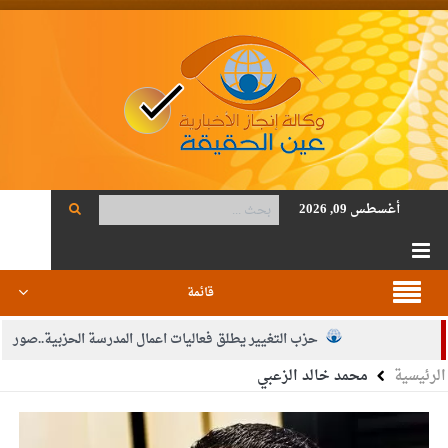
أغسطس 09, 2026
قائمة
حزب التغيير يطلق فعاليات اعمال المدرسة الحزبية..صور
الرئيسية
محمد خالد الزعبي
الجيش يفتح باب التجنيد لحملة البكالوريوس في الحقوق والقانون
بيان اجتماع عمّان:دعم الوصاية الهاشمية التاريخية على المقدسات