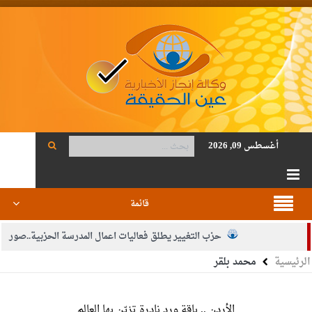
أغسطس 09, 2026
قائمة
حزب التغيير يطلق فعاليات اعمال المدرسة الحزبية..صور
الرئيسية
محمد بلقر
الجيش يفتح باب التجنيد لحملة البكالوريوس في الحقوق والقانون
بيان اجتماع عمّان:دعم الوصاية الهاشمية التاريخية على المقدسات
الأردن .. باقة ورد نادرة تزيّن بها العالم