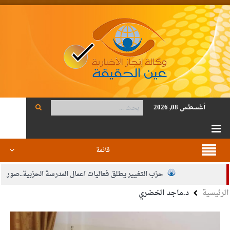
أغسطس 08, 2026
قائمة
حزب التغيير يطلق فعاليات اعمال المدرسة الحزبية..صور
الرئيسية
د.ماجد الخضري
الجيش يفتح باب التجنيد لحملة البكالوريوس في الحقوق والقانون
بيان اجتماع عمّان:دعم الوصاية الهاشمية التاريخية على المقدسات