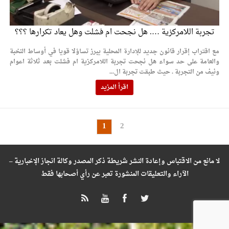
تجربة اللامركزية …. هل نجحت ام فشلت وهل يعاد تكرارها ؟؟؟
مع اقتراب إقرار قانون جديد للإدارة المحلية يبرز تساؤلا قويا في أوساط النخبة
والعامة على حد سواء هل نجحت تجربة اللامركزية ام فشلت بعد ثلاثة اعوام
ونيف من التجربة . حيث طبقت تجربة ال...
اقرأ المزيد
1
2
لا مانع من الاقتباس وإعادة النشر شريطة ذكر المصدر وكالة انجاز الإخبارية –
الآراء والتعليقات المنشورة تعبر عن رأي أصحابها فقط