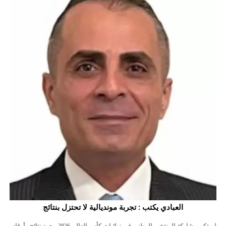
الأمن يتلف 16 مليون حبة كبتاجون و1480 كغم مواد مخدرة
النواب يقر مشروع تعديل قانون الملكية العقارية
القاضي يلتقي رؤساء تحرير الصحف اليومية ويؤكد حرص مجلس النواب
على شراكة فاعلة مع الإعلام
دعوة المكلفين بخدمة العلم (الدفعة الثالثة) إلى مراجعة منصة خدمة
العلم
الملك يلتقي مجموعة من رفاق السلاح
الملك يتلقى اتصالا هاتفيا من العاهل البحريني
القاضي محمود أحمد فريحات.. مبارك ومزيدا من التوفيق
عارف بيك فريحات.. مبارك وبكم تزهو المناصب
العبادي يكتب : تجربة مونديالية لا تحتزل بنتائج
لم تكن مشاركة المنتخب الوطني في نهائيات كأس العالم 2026 مجرد نتائج وأرقام،