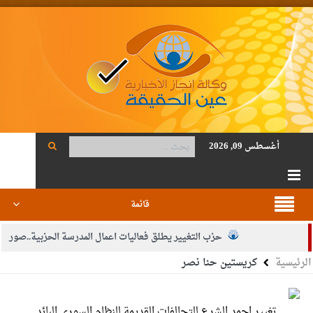
أغسطس 09, 2026
قائمة
حزب التغيير يطلق فعاليات اعمال المدرسة الحزبية..صور
الرئيسية
كريستين حنا نصر
الجيش يفتح باب التجنيد لحملة البكالوريوس في الحقوق والقانون
بيان اجتماع عمّان:دعم الوصاية الهاشمية التاريخية على المقدسات
تغيير احمد الشرع للتحالفات القديمة للنظام السوري البائد