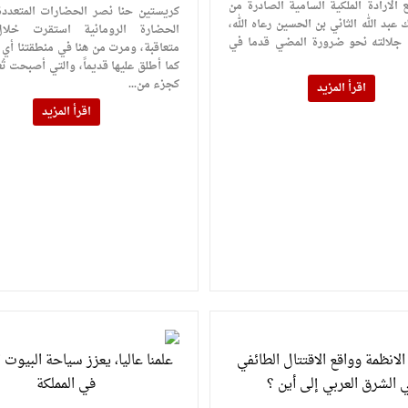
ع الارادة الملكية السامية الصادرة من
كريستين حنا نصر الحضارات المتعددة 
ك عبد الله الثاني بن الحسين رعاه الله،
الحضارة الرومانية استقرت خلا
جلالته نحو ضرورة المضي قدما في
متعاقبة، ومرت من هنا في منطقتنا أي ب
كما أطلق عليها قديماً، والتي أصبحت تُ
كجزء من...
اقرأ المزيد
اقرأ المزيد
انظمة وواقع الاقتتال الطائفي
علمنا عاليا، يعزز سياحة البيوت ا
 الشرق العربي إلى أين ؟
في المملكة