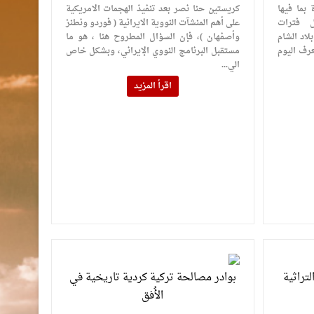
بما فيها
كريستين حنا نصر بعد تنفيذ الهجمات الامريكية
ل فترات
على أهم المنشآت النووية الايرانية ( فوردو ونطنز
لاد الشام
وأصفهان )، فإن السؤال المطروح هنا ، هو ما
عرف اليوم
مستقبل البرنامج النووي الإيراني، وبشكل خاص
الي...
اقرأ المزيد
لتراثية
بوادر مصالحة تركية كردية تاريخية في
الأُفق