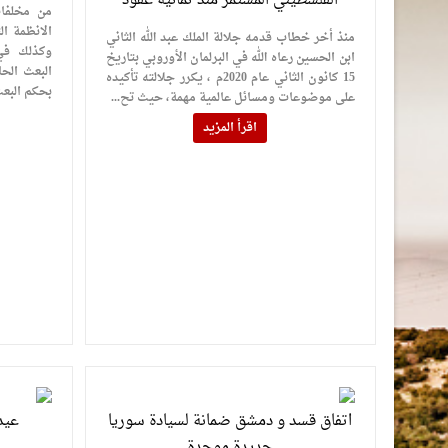
الفلسطيني المستمر منذ ثمانية عقود
من مخلفات
الانظمة ا
منذ أخر خطاب قدمه جلالة الملك عبد الله الثاني
وكذلك في
ابن الحسين رعاه الله في البرلمان الأوروبي بتاريخ
البعث الح
15 كانون الثاني عام 2020م ، يكرر جلالته تأكيده
بحكم البعث
على موضوعات ومسائل عالمية مهمة، حيث تح...
اقرأ المزيد
اتفاق قسد و دمشق ضمانة لسيادة سوريا
عيد
جديدة موحدة