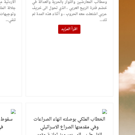
ومطالب المعارضين والثوار بالحرية والعدالة في
الاردنية م
خضم فترة الربيع العربي ، الذي تحول الى خريف
جلالة المل
عربي اشتعلت معه الحروب ، و أثناء هذه المدة لم
وتوجيهات 
تك...
تنفي...
اقرأ المزيد
الخطاب الملكي بوصلته انهاء الصراعات
سقوط ال
وفي مقدمتها الصراع الاسرائيلي
في