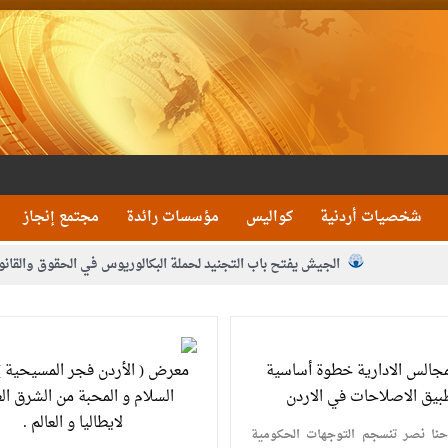
شخصيات أردنية
كواليس
مؤسسات رائدة
مجتمع إنجاز
الجيش يفتح باب التجنيد لحملة البكالوريوس في الحقوق والقانو
جون و1480 كغم مواد مخدرة
بيان اجتماع عمّان:دع
 يلتقي رؤساء تحرير الصحف اليومية ويؤكد حرص مجلس النواب على شراكة فاعلة م
جالس الادارية خطوة أساسية
معرض ( الأردن فجر المسيحية )
فيا من العاهل البحريني
الملك يلتقي مجموعة من رفاق السلاح
دعوة ال
بيق الاصلاحات في الاردن
السلام و المحبة من الشرق ال
لايطاليا و العالم .
نا نصر تنسجم التوجهات الحكومية