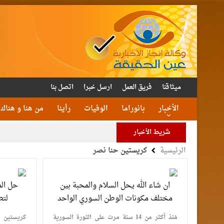
ميثاقنا
فريق العمل
ارسل خبرا
اتصل بنا
الأخبار
بانوراما
الوفيات
رأينا
من هنا و هناك
شريط الأخبار
الرئيسية
كريستين حنا نصر
الأمن يتلف 16 مليون حبة كبتا
القاضي
ان شاء الله يحل السلام والمحبة بين
حل الم
الملك يتلقى اتصالا هات
مختلف مكونات الوطن السوري الواحد
لتط
مُنذ أكثر من 14 سنة مرت على الثورة السورية
كريستين ح