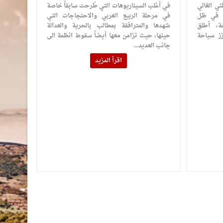
ني الغالي
في أغلب السيناريوهات التي طُرحت سابقاً خاصة
لم في ظل
في مرحلة الربيع العربي والاحتجاجات التي
مة، أطلق
شهدها والمترافقة بمطالب بالحرية والعدالة
زز سياحة
حينها، حيث تزامن معها أيضاً سقوط انظمة الى
جانب العديد...
اقرأ المزيد