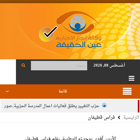
أغسطس 08, 2026
قائمة
حزب التغيير يطلق فعاليات اعمال المدرسة الحزبية..صور
الرئيسية
فراس قطيفان
الجيش يفتح باب التجنيد لحملة البكالوريوس في الحقوق والقانون
النواب يقر مشروع تعديل قانون الملكية العقارية
الأردن أقوى بوحدته الوطنية..بقلم فراس قطيفان