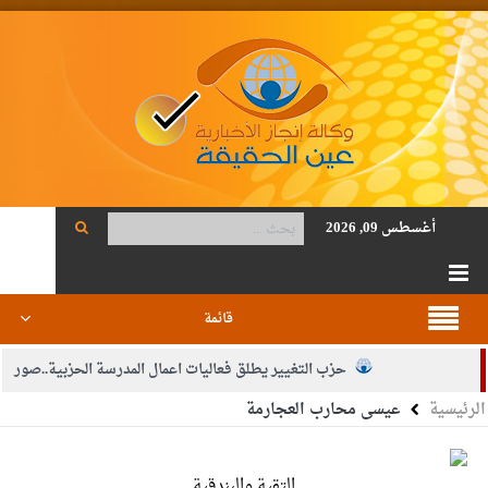
أغسطس 09, 2026
قائمة
حزب التغيير يطلق فعاليات اعمال المدرسة الحزبية..صور
الرئيسية
عيسى محارب العجارمة
الجيش يفتح باب التجنيد لحملة البكالوريوس في الحقوق والقانون
بيان اجتماع عمّان:دعم الوصاية الهاشمية التاريخية على المقدسات
التقية والبندقية