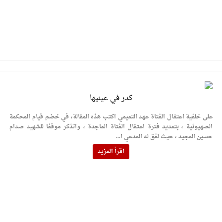
كدر في عينيها
على خلفية اعتقال الفتاة عهد التميمي اكتب هذه المقالة، في خضم قيام المحكمة
الصهيونية ، بتمديد فترة اعتقال الفتاة الماجدة ، واتذكر موقفا للشهيد صدام
حسين المجيد ، حيث لفق له المدعي ا...
اقرأ المزيد