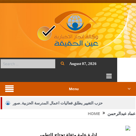
August 07, 2026
Menu
حزب التغيير يطلق فعاليات اعمال المدرسة الحزبية..صور
عماد عبدالرحمن
HOME
الجيش يفتح باب التجنيد لحملة البكالوريوس في الحقوق والقانون
بيان اجتماع عمّان:دعم الوصاية الهاشمية التاريخية على المقدسات
إدارة عامة مثقلة تحتاج للتطوير