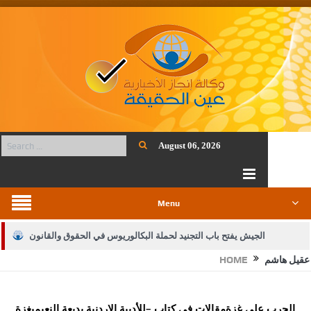
August 06, 2026
Menu
الجيش يفتح باب التجنيد لحملة البكالوريوس في الحقوق والقانون
عقيل هاشم
HOME
بيان اجتماع عمّان:دعم الوصاية الهاشمية التاريخية على المقدسات
الإسلامية والمسيحية
الحرب على غزةمقالات في كتاب –للأديبة الاردنية بديعة النعيميغزة