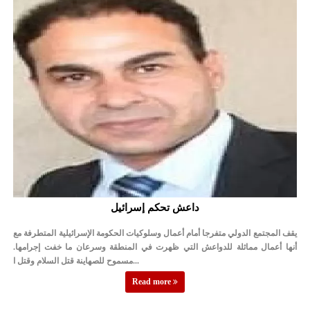
النواب يقر مشروع تعديل قانون الملكية العقارية
تشكيلات إدارية واسعة في الداخلية (اسماء)
القاضي يلتقي رؤساء تحرير الصحف اليومية ويؤكد حرص مجلس النواب
على شراكة فاعلة مع الإعلام
دعوة المكلفين بخدمة العلم (الدفعة الثالثة) إلى مراجعة منصة خدمة
العلم
الملك يلتقي مجموعة من رفاق السلاح
الملك يتلقى اتصالا هاتفيا من العاهل البحريني
داعش تحكم إسرائيل
القاضي محمود أحمد فريحات.. مبارك ومزيدا من التوفيق
يقف المجتمع الدولي متفرجا أمام أعمال وسلوكيات الحكومة الإسرائيلية المتطرفة مع
عارف بيك فريحات.. مبارك وبكم تزهو المناصب
أنها أعمال مماثلة للدواعش التي ظهرت في المنطقة وسرعان ما خفت إجرامها.
مسموح للصهاينة قتل السلام وقتل ا...
Read more