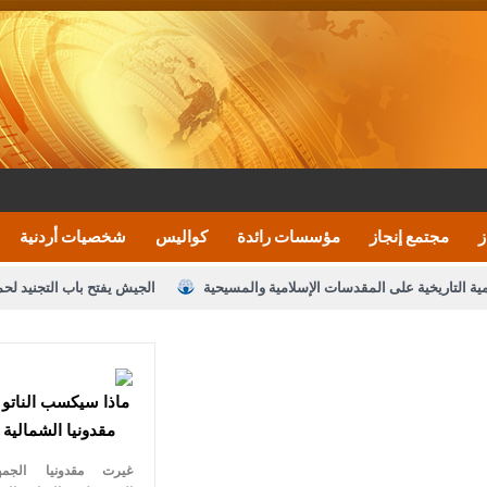
ز
مجتمع إنجاز
مؤسسات رائدة
كواليس
شخصيات أردنية
مية التاريخية على المقدسات الإسلامية والمسيحية
الجيش يفتح باب التجنيد لح
النواب يقر مشروع تعديل قانون الملكية العقارية
الأمن يتلف 16 مليون حبة كبتاجون و1480 كغم مواد مخدرة
نصة خدمة العلم
القاضي يلتقي رؤساء تحرير الصحف اليومية ويؤكد حرص مجلس ا
ماذا سيكسب الناتو
رك ومزيدا من التوفيق
الملك يتلقى اتصالا هاتفيا من العاهل البحريني
ا
مقدونيا الشمالية إ
عارف بيك 