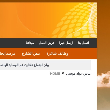
اتصل بنا
ارسل خبرا
فريق العمل
ميثاقنا
وظائف شاغرة
نبض الشارع
مرصد إنجا
بيان اجتماع عمّان:دعم الوصاية الهاش
عباس عواد موسى
HOME
دعوة المكلفين بخدمة العلم (الدفعة الثالثة) إلى مراجعة م
القاضي محمود أحمد فريحات.. مبا