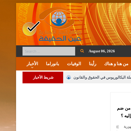
August 06, 2026
من هنا و هناك
رأينا
الوفيات
بانوراما
الأخبار
ملة البكالوريوس في الحقوق والقانون
شريط الأخبار
لنواب على شراكة فاعلة مع الإعلام
 من ضم
لملك يلتقي مجموعة من رفاق السلاح
ليه ؟
فريحات.. مبارك وبكم تزهو المناصب
(( غيرت مقدونيا الجمهورية